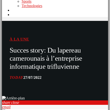
Sports
Technologies
À LA UNE
Succes story: Du lapereau
camerounais à l’entreprise
informatique trifluvienne
TODAY
27/07/2022
share
close
email