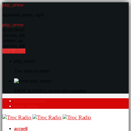
play_arrow
keyboard_arrow_right
play_arrow
00:00
00:00
chevron_left
volume_up
chevron_left
Go to album
play_arrow
Troc radio en direct
play_arrow
TROC RADIO
L’accent afro-canadien
programmation
notre équipe
accueil