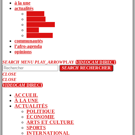
à la une
actualités
politique
économie
arts et culture
sports
international
communautés
l’afro-agenda
opinions
SEARCH
MENU
PLAY_ARROW
PLAY
VIDEOCAM
DIRECT
SEARCH
RECHERCHER
CLOSE
CLOSE
VIDEOCAM
DIRECT
ACCUEIL
À LA UNE
ACTUALITÉS
POLITIQUE
ÉCONOMIE
ARTS ET CULTURE
SPORTS
INTERNATIONAL