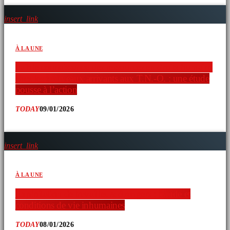
insert_link
À LA UNE
Faible connaissance des ressources en droits humains
chez les nouveaux arrivants aux T.N.-O. : une étude
pousse à l’action
TODAY
09/01/2026
insert_link
À LA UNE
Exploitation de travailleurs étrangers : fraude et
conditions de vie inhumaines
TODAY
08/01/2026