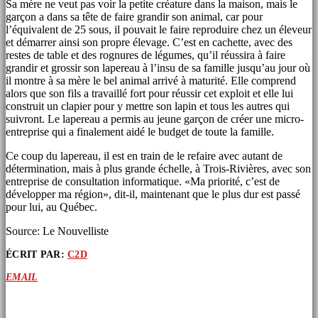
Sa mère ne veut pas voir la petite créature dans la maison, mais le
garçon a dans sa tête de faire grandir son animal, car pour
l’équivalent de 25 sous, il pouvait le faire reproduire chez un éleveur
et démarrer ainsi son propre élevage. C’est en cachette, avec des
restes de table et des rognures de légumes, qu’il réussira à faire
grandir et grossir son lapereau à l’insu de sa famille jusqu’au jour où
il montre à sa mère le bel animal arrivé à maturité. Elle comprend
alors que son fils a travaillé fort pour réussir cet exploit et elle lui
construit un clapier pour y mettre son lapin et tous les autres qui
suivront. Le lapereau a permis au jeune garçon de créer une micro-
entreprise qui a finalement aidé le budget de toute la famille.
Ce coup du lapereau, il est en train de le refaire avec autant de
détermination, mais à plus grande échelle, à Trois-Rivières, avec son
entreprise de consultation informatique. «Ma priorité, c’est de
développer ma région», dit-il, maintenant que le plus dur est passé
pour lui, au Québec.
Source: Le Nouvelliste
ÉCRIT PAR:
C2D
EMAIL
ARTICLES SIMILAIRES