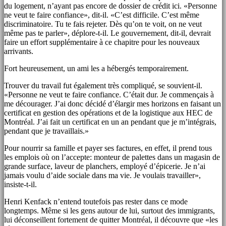
du logement, n’ayant pas encore de dossier de crédit ici. «Personne
ne veut te faire confiance», dit-il. «C’est difficile. C’est même
discriminatoire. Tu te fais rejeter. Dès qu’on te voit, on ne veut
même pas te parler», déplore-t-il. Le gouvernement, dit-il, devrait
faire un effort supplémentaire à ce chapitre pour les nouveaux
arrivants.
Fort heureusement, un ami les a hébergés temporairement.
Trouver du travail fut également très compliqué, se souvient-il.
«Personne ne veut te faire confiance. C’était dur. Je commençais à
me décourager. J’ai donc décidé d’élargir mes horizons en faisant un
certificat en gestion des opérations et de la logistique aux HEC de
Montréal. J’ai fait un certificat en un an pendant que je m’intégrais,
pendant que je travaillais.»
Pour nourrir sa famille et payer ses factures, en effet, il prend tous
les emplois où on l’accepte: monteur de palettes dans un magasin de
grande surface, laveur de planchers, employé d’épicerie. Je n’ai
jamais voulu d’aide sociale dans ma vie. Je voulais travailler»,
insiste-t-il.
Henri Kenfack n’entend toutefois pas rester dans ce mode
longtemps. Même si les gens autour de lui, surtout des immigrants,
lui déconseillent fortement de quitter Montréal, il découvre que «les