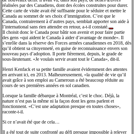
réalisées par des Canadiens, dont des écoles construites pour durer.
Cette carte de visite avait été suffisante pour le séduire et mettre le
Canada au sommet de ses choix d’immigration. C’est que le
Canada, contrairement à d’autres pays, semblait apporter son aide à
l’international sans rien attendre en retour, a-t-il constaté.
Il choisit donc le Canada pour bâtir son avenir et pour faire partie
des gens «qui aident le Canada à aider d’avantage de monde». Il
s’enrôle dans la réserve des Forces armées canadiennes en 2018, dès
qu’il obtient sa citoyenneté, en guise de reconnaissance envers son
nouveau pays d’adoption. Il porte fièrement, depuis, le grade de
sous-lieutenant. «Je voulais servir avant tout le Canada», dit-il.
Henri Kenfack et sa petite famille avaient évidemment des attentes
en arrivant ici, en 2013. Malheureusement, «la qualité de vie qu’il
avait grâce à son emploi au Cameroun a été beaucoup réduite au
cours de ses premières années en sol canadien.
Lorsque la famille débarque à Montréal, c’est le choc. Déjà, la
nature n’est pas la même ni la façon dont les gens parlent et
fonctionnent. «C’est une adaptation presque en toutes choses»,
raconte-t-il.
Si ce n’avait été que de cela…
Il a été tout de suite confronté au défi presque impossible à relever