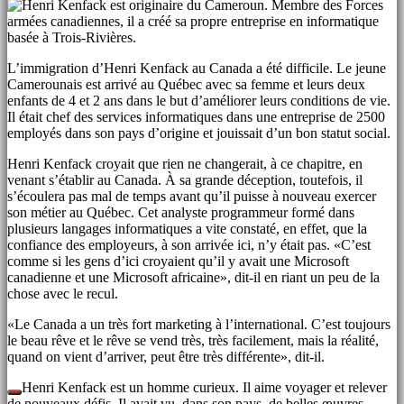
L’immigration d’Henri Kenfack au Canada a été difficile. Le jeune
Camerounais est arrivé au Québec avec sa femme et leurs deux
enfants de 4 et 2 ans dans le but d’améliorer leurs conditions de vie.
Il était chef des services informatiques dans une entreprise de 2500
employés dans son pays d’origine et jouissait d’un bon statut social.
Henri Kenfack croyait que rien ne changerait, à ce chapitre, en
venant s’établir au Canada. À sa grande déception, toutefois, il
s’écoulera pas mal de temps avant qu’il puisse à nouveau exercer
son métier au Québec. Cet analyste programmeur formé dans
plusieurs langages informatiques a vite constaté, en effet, que la
confiance des employeurs, à son arrivée ici, n’y était pas. «C’est
comme si les gens d’ici croyaient qu’il y avait une Microsoft
canadienne et une Microsoft africaine», dit-il en riant un peu de la
chose avec le recul.
«Le Canada a un très fort marketing à l’international. C’est toujours
le beau rêve et le rêve se vend très, très facilement, mais la réalité,
quand on vient d’arriver, peut être très différente», dit-il.
Henri Kenfack est un homme curieux. Il aime voyager et relever
de nouveaux défis. Il avait vu, dans son pays, de belles œuvres