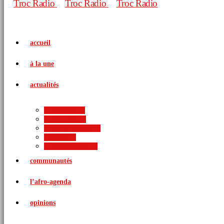
accueil
à la une
actualités
politique
économie
arts et culture
sports
international
communautés
l’afro-agenda
opinions