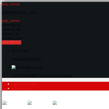
play_arrow
keyboard_arrow_right
play_arrow
00:00
00:00
chevron_left
volume_up
chevron_left
Go to album
play_arrow
Troc radio en direct
play_arrow
TROC RADIO
L’accent afro-canadien
programmation
notre équipe