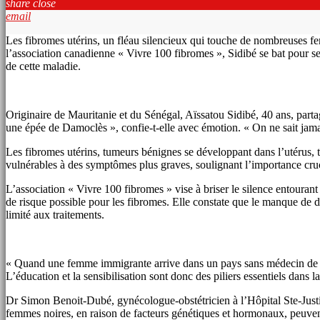
share
close
email
Les fibromes utérins, un fléau silencieux qui touche de nombreuses fe
l’association canadienne « Vivre 100 fibromes », Sidibé se bat pour sen
de cette maladie.
Originaire de Mauritanie et du Sénégal, Aïssatou Sidibé, 40 ans, parta
une épée de Damoclès », confie-t-elle avec émotion. « On ne sait ja
Les fibromes utérins, tumeurs bénignes se développant dans l’utérus, t
vulnérables à des symptômes plus graves, soulignant l’importance cruci
L’association « Vivre 100 fibromes » vise à briser le silence entouran
de risque possible pour les fibromes. Elle constate que le manque de d
limité aux traitements.
« Quand une femme immigrante arrive dans un pays sans médecin de famil
L’éducation et la sensibilisation sont donc des piliers essentiels dans la
Dr Simon Benoit-Dubé, gynécologue-obstétricien à l’Hôpital Ste-Justine
femmes noires, en raison de facteurs génétiques et hormonaux, peuvent 