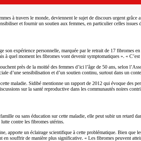
mmes à travers le monde, deviennent le sujet de discours urgent grâce 
sibiliser et fournir un soutien aux femmes, en particulier celles issues d
ge son expérience personnelle, marquée par le retrait de 17 fibromes en
mais à quel moment les fibromes vont devenir symptomatiques ». « C’es
ouchent près de la moitié des femmes d’ici l’âge de 50 ans, selon l’Ass
ale d’une sensibilisation et d’un soutien continu, surtout dans un conte
t cette maladie. Sidibé mentionne un rapport de 2012 qui évoque des per
iscussions sur la santé reproductive dans les communautés noires contrib
le ou sans éducation sur cette maladie, elle peut subir un retard dans 
 lutte contre les fibromes utérins.
, apporte un éclairage scientifique à cette problématique. Bien que les
en souffrir de manière plus significative. « Les fibromes peuvent attei