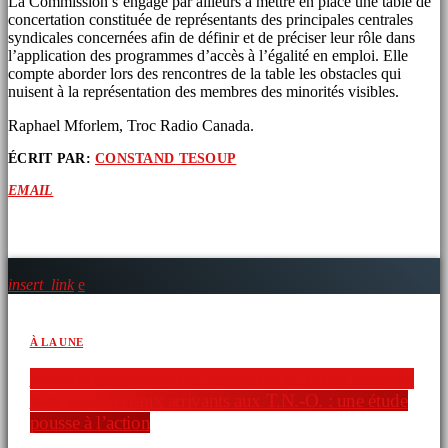
La Commission s’engage par ailleurs à mettre en place une table de
concertation constituée de représentants des principales centrales
syndicales concernées afin de définir et de préciser leur rôle dans
l’application des programmes d’accès à l’égalité en emploi. Elle
compte aborder lors des rencontres de la table les obstacles qui
nuisent à la représentation des membres des minorités visibles.
Raphael Mforlem, Troc Radio Canada.
ÉCRIT PAR:
CONSTAND TESOUP
EMAIL
ARTICLES SIMILAIRES
insert_link
À LA UNE
Faible connaissance des ressources en droits humains
chez les nouveaux arrivants aux T.N.-O. : une étude
pousse à l’action