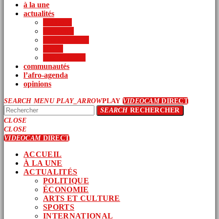
à la une
actualités
politique
économie
arts et culture
sports
international
communautés
l’afro-agenda
opinions
SEARCH
MENU
PLAY_ARROW
PLAY
VIDEOCAM
DIRECT
SEARCH
RECHERCHER
CLOSE
CLOSE
VIDEOCAM
DIRECT
ACCUEIL
À LA UNE
ACTUALITÉS
POLITIQUE
ÉCONOMIE
ARTS ET CULTURE
SPORTS
INTERNATIONAL