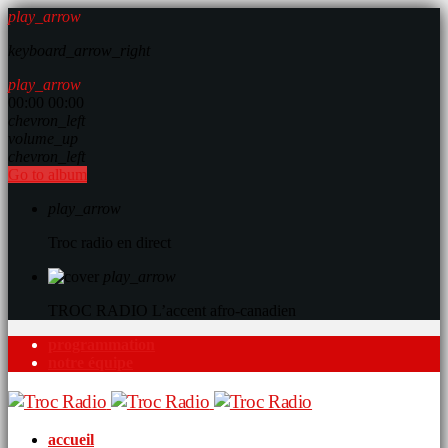
play_arrow
keyboard_arrow_right
play_arrow
00:00
00:00
chevron_left
volume_up
chevron_left
Go to album
play_arrow
Troc radio en direct
play_arrow
TROC RADIO
L’accent afro-canadien
programmation
notre équipe
accueil