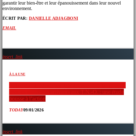
garantir leur bien-être et leur épanouissement dans leur nouvel
environnement.
ÉCRIT PAR:
DANIELLE ADJAGBONI
EMAIL
ARTICLES SIMILAIRES
insert_link
À LA UNE
Faible connaissance des ressources en droits humains
chez les nouveaux arrivants aux T.N.-O. : une étude
pousse à l’action
TODAY
09/01/2026
insert_link