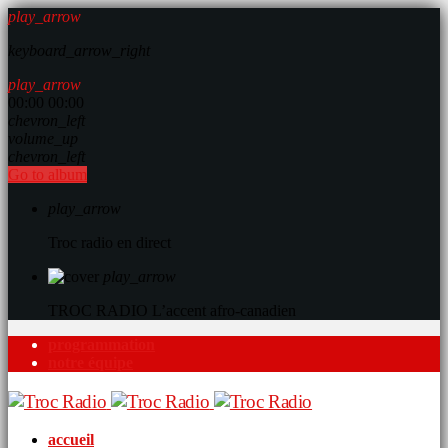
play_arrow
keyboard_arrow_right
play_arrow
00:00
00:00
chevron_left
volume_up
chevron_left
Go to album
play_arrow
Troc radio en direct
play_arrow
TROC RADIO
L’accent afro-canadien
programmation
notre équipe
accueil