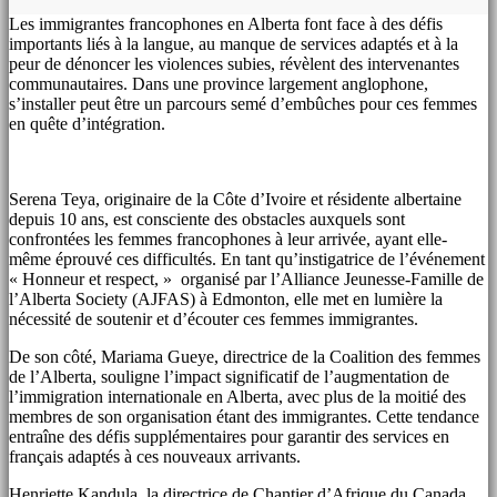
Les immigrantes francophones en Alberta font face à des défis
importants liés à la langue, au manque de services adaptés et à la
peur de dénoncer les violences subies, révèlent des intervenantes
communautaires. Dans une province largement anglophone,
s’installer peut être un parcours semé d’embûches pour ces femmes
en quête d’intégration.
Serena Teya, originaire de la Côte d’Ivoire et résidente albertaine
depuis 10 ans, est consciente des obstacles auxquels sont
confrontées les femmes francophones à leur arrivée, ayant elle-
même éprouvé ces difficultés. En tant qu’instigatrice de l’événement
« Honneur et respect, » organisé par l’Alliance Jeunesse-Famille de
l’Alberta Society (AJFAS) à Edmonton, elle met en lumière la
nécessité de soutenir et d’écouter ces femmes immigrantes.
De son côté, Mariama Gueye, directrice de la Coalition des femmes
de l’Alberta, souligne l’impact significatif de l’augmentation de
l’immigration internationale en Alberta, avec plus de la moitié des
membres de son organisation étant des immigrantes. Cette tendance
entraîne des défis supplémentaires pour garantir des services en
français adaptés à ces nouveaux arrivants.
Henriette Kandula, la directrice de Chantier d’Afrique du Canada