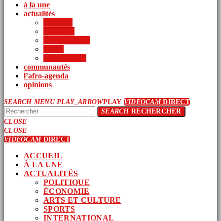
à la une
actualités
politique
économie
arts et culture
sports
international
communautés
l’afro-agenda
opinions
SEARCH
MENU
PLAY_ARROW
PLAY
VIDEOCAM
DIRECT
SEARCH
RECHERCHER
CLOSE
CLOSE
VIDEOCAM
DIRECT
ACCUEIL
À LA UNE
ACTUALITÉS
POLITIQUE
ÉCONOMIE
ARTS ET CULTURE
SPORTS
INTERNATIONAL