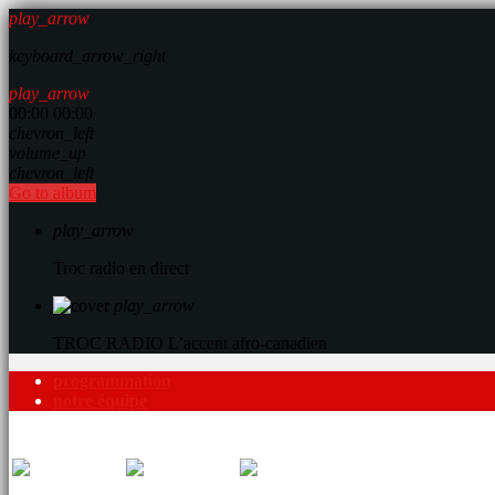
play_arrow
keyboard_arrow_right
play_arrow
00:00
00:00
chevron_left
volume_up
chevron_left
Go to album
play_arrow
Troc radio en direct
play_arrow
TROC RADIO
L’accent afro-canadien
programmation
notre équipe