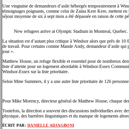
Une vingtaine de demandeurs d’asile hébergés temporairement à Windsor
témoignages poignants, comme celui de Zaina Kere Kere, mettent en lum
séjour moyenne de six à sept mois a été dépassée en raison de cette pér
New refugees arrive at Olympic Stadium in Montreal, Quebec.
La situation est d’autant plus critique à Windsor alors que près de 1
de travail. Pour certains comme Mande Andy, demandeur d’asile qui pens
jour ».
Matthew House, un refuge flexible et essentiel pour de nombreux demand
liste d’attente pour un logement abordable à Windsor-Essex Communi
Windsor-Essex sur la liste prioritaire.
Selon Mme Summers, il y a une autre liste prioritaire de 126 personnes
Pour Mike Morency, directeur général de Matthew House, chaque demand
Toutefois, la direction a souvent des discussions individuelles avec de
physique, des barrières linguistiques et du manque de logements abo
ÉCRIT PAR:
DANIELLE ADJAGBONI