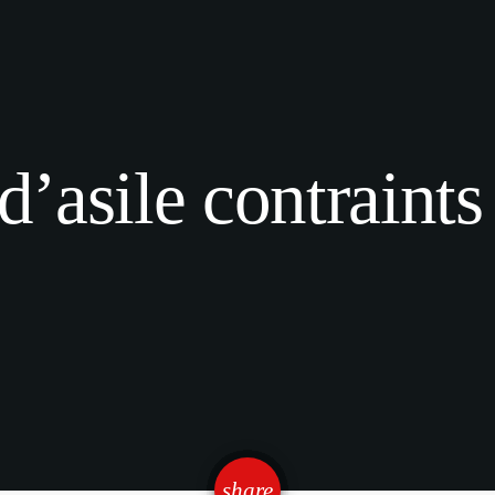
asile contraints 
email
share