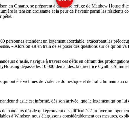
, en Ontario, se préparent à quitter le refuge de Matthew House d’ici l
ière la tension croissante et la peur de l’avenir parmi les résidents c
ipétie.
0 000 personnes attendent un logement abordable, exacerbant les préoccu
e, « Alors on est en train de se poser des questions sur ce qu’on va fa
eurs d’asile, navigue à travers ces défis en offrant des prolongations a
tyHousing dépasse les 10 000 demandes, la directrice Cynthia Summers
 qui ont été victimes de violence domestique et de trafic humain au cou
eur d’asile est informé, dès son arrivée, que le logement qu’on lui o
s demandeurs d’asile qui éprouvent des difficultés à trouver un logement
rdables à Windsor, nous élargissons considérablement ces mesures, exp