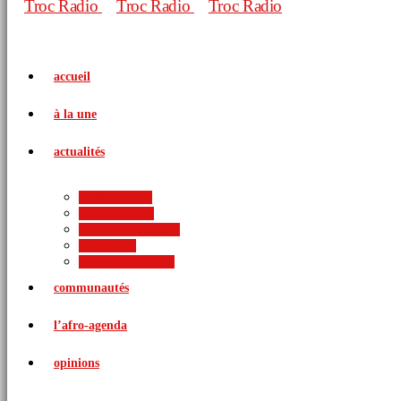
accueil
à la une
actualités
politique
économie
arts et culture
sports
international
communautés
l’afro-agenda
opinions