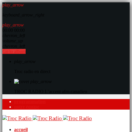
play_arrow
keyboard_arrow_right
play_arrow
00:00
00:00
chevron_left
volume_up
chevron_left
Go to album
play_arrow
Troc radio en direct
play_arrow
TROC RADIO
L’accent afro-canadien
programmation
notre équipe
accueil