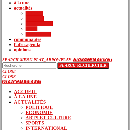
à la une
actualités
politique
économie
arts et culture
sports
international
communautés
l’afro-agenda
opinions
SEARCH
MENU
PLAY_ARROW
PLAY
VIDEOCAM
DIRECT
SEARCH
RECHERCHER
CLOSE
CLOSE
VIDEOCAM
DIRECT
ACCUEIL
À LA UNE
ACTUALITÉS
POLITIQUE
ÉCONOMIE
ARTS ET CULTURE
SPORTS
INTERNATIONAL