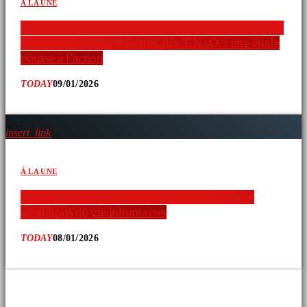
À LA UNE
Faible connaissance des ressources en droits humains
chez les nouveaux arrivants aux T.N.-O. : une étude
pousse à l’action
TODAY
09/01/2026
insert_link
À LA UNE
Exploitation de travailleurs étrangers : fraude et
conditions de vie inhumaines
TODAY
08/01/2026
COMMENTAIRES D’ARTICLES (0)