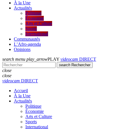
À la Une
Actualités
Politique
Économie
Arts et Culture
Sports
International
Communautés
L’Afro-agenda
Opinions
search
menu
play_arrow
PLAY
videocam
DIRECT
search
Rechercher
close
close
videocam
DIRECT
Accueil
À la Une
Actualités
Politique
Économie
Arts et Culture
Sports
International