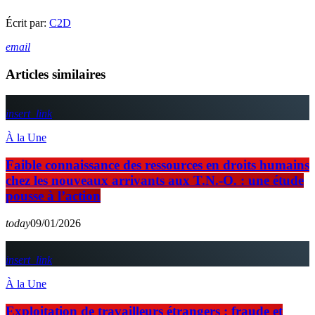
Écrit par:
C2D
email
Articles similaires
insert_link
À la Une
Faible connaissance des ressources en droits humains
chez les nouveaux arrivants aux T.N.-O. : une étude
pousse à l’action
today
09/01/2026
insert_link
À la Une
Exploitation de travailleurs étrangers : fraude et