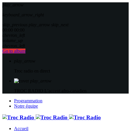
play_arrow
keyboard_arrow_right
skip_previous
play_arrow
skip_next
00:00
00:00
chevron_left
volume_up
chevron_left
Go to album
play_arrow
Troc radio en direct
play_arrow
TROC RADIO
L’accent afro-canadien
Programmation
Notre équipe
Accueil