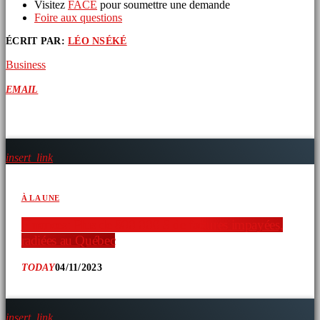
Visitez
FACE
pour soumettre une demande
Foire aux questions
ÉCRIT PAR:
LÉO NSÉKÉ
Business
EMAIL
ARTICLES SIMILAIRES
insert_link
À LA UNE
Finances: Plus de 800 000 $ de factures impayées,
radiées au Québec
TODAY
04/11/2023
insert_link