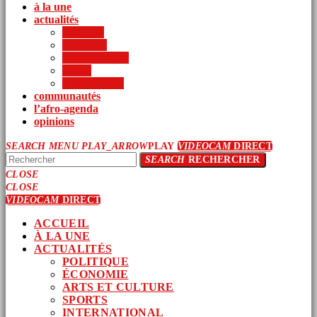
à la une
actualités
politique
économie
arts et culture
sports
international
communautés
l’afro-agenda
opinions
SEARCH
MENU
PLAY_ARROW
PLAY
VIDEOCAM
DIRECT
SEARCH
RECHERCHER
CLOSE
CLOSE
VIDEOCAM
DIRECT
ACCUEIL
À LA UNE
ACTUALITÉS
POLITIQUE
ÉCONOMIE
ARTS ET CULTURE
SPORTS
INTERNATIONAL