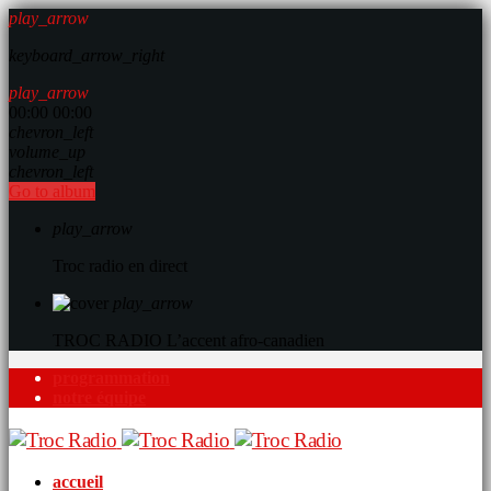
play_arrow
keyboard_arrow_right
play_arrow
00:00
00:00
chevron_left
volume_up
chevron_left
Go to album
play_arrow
Troc radio en direct
play_arrow
TROC RADIO
L’accent afro-canadien
programmation
notre équipe
accueil