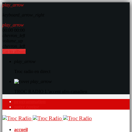
play_arrow
keyboard_arrow_right
play_arrow
00:00
00:00
chevron_left
volume_up
chevron_left
Go to album
play_arrow
Troc radio en direct
play_arrow
TROC RADIO
L’accent afro-canadien
programmation
notre équipe
accueil