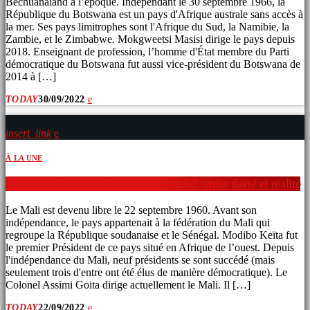
Bechuanaland à l’époque. Indépendant le 30 septembre 1966, la
République du Botswana est un pays d'Afrique australe sans accès à
la mer. Ses pays limitrophes sont l'Afrique du Sud, la Namibie, la
Zambie, et le Zimbabwe. Mokgweetsi Masisi dirige le pays depuis
2018. Enseignant de profession, l’homme d'État membre du Parti
démocratique du Botswana fut aussi vice-président du Botswana de
2014 à […]
TODAY
30/09/2022
insert_link
À LA UNE
Jour d’indépendance au Mali. L’an 62, entre fierté et réalité
Le Mali est devenu libre le 22 septembre 1960. Avant son
indépendance, le pays appartenait à la fédération du Mali qui
regroupe la République soudanaise et le Sénégal. Modibo Keïta fut
le premier Président de ce pays situé en Afrique de l’ouest. Depuis
l'indépendance du Mali, neuf présidents se sont succédé (mais
seulement trois d'entre ont été élus de manière démocratique). Le
Colonel Assimi Goita dirige actuellement le Mali. Il […]
TODAY
22/09/2022