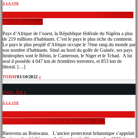
À LA UNE
Nigéria. La première puissance économique d’Afrique fête
son indépendance
Pays d’Afrique de l’ouest, la République fédérale du Nigéria a plus
de 219 millions d'habitants. C’est le pays le plus riche du continent.
Le pays le plus peuplé d’Afrique occupe le 7ème rang du monde par
son nombre d'habitants. Situé au bord du golfe de Guinée, ses pays
limitrophes sont le Bénin, le Cameroun, le Niger et le Tchad. A lui
seul il possède 4 047 km de frontières terrestres, et 853 km de
littoral. […]
TODAY
01/10/2022
insert_link
À LA UNE
Botswana. Le premier producteur de diamants en Afrique a
56 ans d’indépendance ce 30 septembre 2022
Bienvenu au Botswana. L’ancien protectorat britannique s’appelait