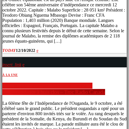
célèbre son 54ème anniversaire d’indépendance ce mercredi 12
octobre 2022. Capitale : Malabo Superficie : 28 051 km² Président :
Teodoro Obiang Nguema Mbasogo Devise : Franc CFA
Population : 1,403 million (2020) Banque mondiale. Langues
officielles : Espagnol, Français, Portugais. La capitale Malabo a
connu plusieurs festivités depuis le début de cette semaine. Selon le
journal de Malabo, la remise des diplômes académiques de 2 118
jeunes équato-guinéens, qui […]
TODAY
12/10/2022
insert_link
À LA UNE
L’Ouganda célébre son 60ème anniversaire
d’indépendance à huis clos – Troc Radio Canada
La 60ème fête de l’Indépendance de l'Ouganda, le 9 octobre, a été
célébré sans le grand public. Le président ougandais a opté pour un
parterre d'environ 800 invités triés sur le volée. Au rang desquels le
président de la Somalie, du Kenya, du Burundi et du Soudan du Sud
étaient les invités de marque. La parade militaire aura été le clou de