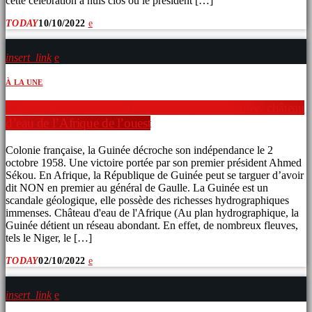
cette célébration à huis clos ou le président […]
TODAY
10/10/2022
insert_link
À LA UNE
64 ans d’indépendance. La République de Guinée, château
d’eau de l’Afrique de l’ouest
Colonie française, la Guinée décroche son indépendance le 2
octobre 1958. Une victoire portée par son premier président Ahmed
Sékou. En Afrique, la République de Guinée peut se targuer d’avoir
dit NON en premier au général de Gaulle. La Guinée est un
scandale géologique, elle possède des richesses hydrographiques
immenses. Château d'eau de l'Afrique (Au plan hydrographique, la
Guinée détient un réseau abondant. En effet, de nombreux fleuves,
tels le Niger, le […]
TODAY
02/10/2022
insert_link