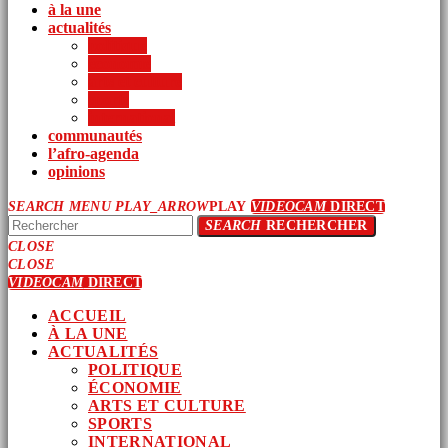
à la une
actualités
politique
économie
arts et culture
sports
international
communautés
l’afro-agenda
opinions
SEARCH
MENU
PLAY_ARROW
PLAY
VIDEOCAM
DIRECT
SEARCH
RECHERCHER
CLOSE
CLOSE
VIDEOCAM
DIRECT
ACCUEIL
À LA UNE
ACTUALITÉS
POLITIQUE
ÉCONOMIE
ARTS ET CULTURE
SPORTS
INTERNATIONAL