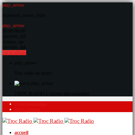
play_arrow
keyboard_arrow_right
play_arrow
00:00
00:00
chevron_left
volume_up
chevron_left
Go to album
play_arrow
Troc radio en direct
play_arrow
TROC RADIO
L’accent afro-canadien
programmation
notre équipe
accueil