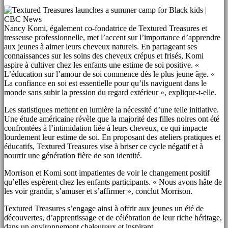
Nancy Komi, également co-fondatrice de Textured Treasures et
tresseuse professionnelle, met l’accent sur l’importance d’apprendre
aux jeunes à aimer leurs cheveux naturels. En partageant ses
connaissances sur les soins des cheveux crépus et frisés, Komi
aspire à cultiver chez les enfants une estime de soi positive. «
L’éducation sur l’amour de soi commence dès le plus jeune âge. «
La confiance en soi est essentielle pour qu’ils naviguent dans le
monde sans subir la pression du regard extérieur », explique-t-elle.
Les statistiques mettent en lumière la nécessité d’une telle initiative.
Une étude américaine révèle que la majorité des filles noires ont été
confrontées à l’intimidation liée à leurs cheveux, ce qui impacte
lourdement leur estime de soi. En proposant des ateliers pratiques et
éducatifs, Textured Treasures vise à briser ce cycle négatif et à
nourrir une génération fière de son identité.
Morrison et Komi sont impatientes de voir le changement positif
qu’elles espèrent chez les enfants participants. « Nous avons hâte de
les voir grandir, s’amuser et s’affirmer », conclut Morrison.
Textured Treasures s’engage ainsi à offrir aux jeunes un été de
découvertes, d’apprentissage et de célébration de leur riche héritage,
dans un environnement chaleureux et inspirant.