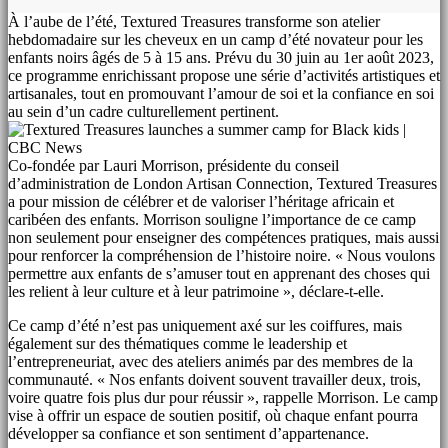
À l’aube de l’été, Textured Treasures transforme son atelier
hebdomadaire sur les cheveux en un camp d’été novateur pour les
enfants noirs âgés de 5 à 15 ans. Prévu du 30 juin au 1er août 2023,
ce programme enrichissant propose une série d’activités artistiques et
artisanales, tout en promouvant l’amour de soi et la confiance en soi
au sein d’un cadre culturellement pertinent.
Co-fondée par Lauri Morrison, présidente du conseil
d’administration de London Artisan Connection, Textured Treasures
a pour mission de célébrer et de valoriser l’héritage africain et
caribéen des enfants. Morrison souligne l’importance de ce camp
non seulement pour enseigner des compétences pratiques, mais aussi
pour renforcer la compréhension de l’histoire noire. « Nous voulons
permettre aux enfants de s’amuser tout en apprenant des choses qui
les relient à leur culture et à leur patrimoine », déclare-t-elle.
Ce camp d’été n’est pas uniquement axé sur les coiffures, mais
également sur des thématiques comme le leadership et
l’entrepreneuriat, avec des ateliers animés par des membres de la
communauté. « Nos enfants doivent souvent travailler deux, trois,
voire quatre fois plus dur pour réussir », rappelle Morrison. Le camp
vise à offrir un espace de soutien positif, où chaque enfant pourra
développer sa confiance et son sentiment d’appartenance.