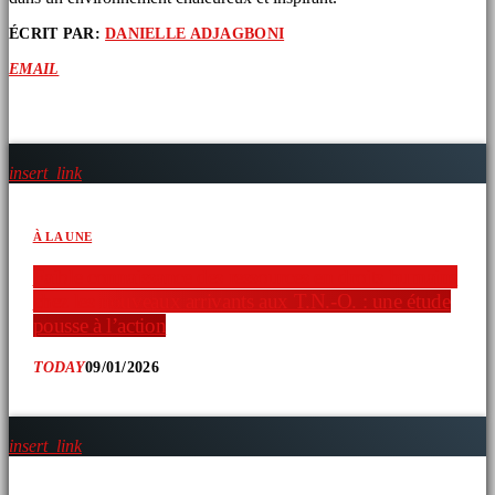
ÉCRIT PAR:
DANIELLE ADJAGBONI
EMAIL
ARTICLES SIMILAIRES
insert_link
À LA UNE
Faible connaissance des ressources en droits humains
chez les nouveaux arrivants aux T.N.-O. : une étude
pousse à l’action
TODAY
09/01/2026
insert_link