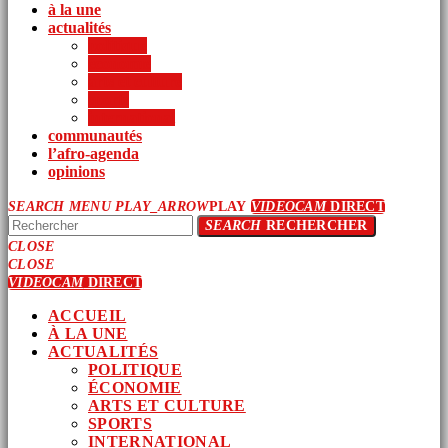
à la une
actualités
politique
économie
arts et culture
sports
international
communautés
l’afro-agenda
opinions
SEARCH
MENU
PLAY_ARROW
PLAY
VIDEOCAM
DIRECT
SEARCH
RECHERCHER
CLOSE
CLOSE
VIDEOCAM
DIRECT
ACCUEIL
À LA UNE
ACTUALITÉS
POLITIQUE
ÉCONOMIE
ARTS ET CULTURE
SPORTS
INTERNATIONAL