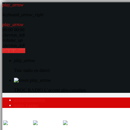
play_arrow
keyboard_arrow_right
play_arrow
00:00
00:00
chevron_left
volume_up
chevron_left
Go to album
play_arrow
Troc radio en direct
play_arrow
TROC RADIO
L’accent afro-canadien
programmation
notre équipe