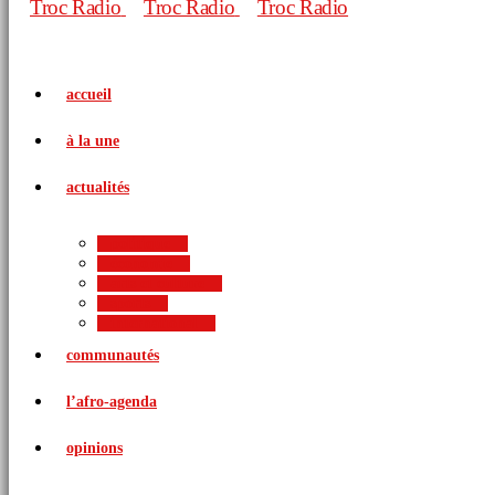
accueil
à la une
actualités
politique
économie
arts et culture
sports
international
communautés
l’afro-agenda
opinions