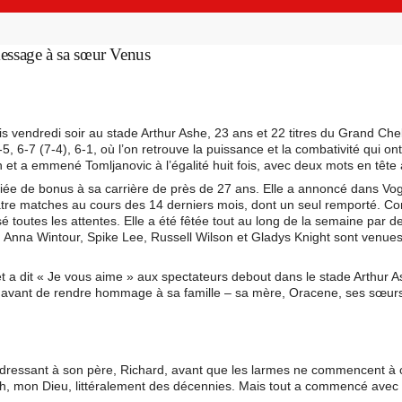
 message à sa sœur Venus
is vendredi soir au stade Arthur Ashe, 23 ans et 22 titres du Grand Che
5, 6-7 (7-4), 6-1, où l’on retrouve la puissance et la combativité qui ont
et a emmené Tomljanovic à l’égalité huit fois, avec deux mots en tête al
fiée de bonus à sa carrière de près de 27 ans. Elle a annoncé dans Vogue
tre matches au cours des 14 derniers mois, dont un seul remporté. Co
ssé toutes les attentes. Elle a été fêtée tout au long de la semaine p
nna Wintour, Spike Lee, Russell Wilson et Gladys Knight sont venues ass
t a dit « Je vous aime » aux spectateurs debout dans le stade Arthur 
oule, avant de rendre hommage à sa famille – sa mère, Oracene, ses sœurs
s’adressant à son père, Richard, avant que les larmes ne commencent à
h, mon Dieu, littéralement des décennies. Mais tout a commencé avec me