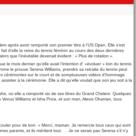
lem après avoir remporté son premier titre à l’US Open. Elle s’est
 fait d’elle la reine du tennis féminin au cours des deux dernières
ors que l’inévitable devenait évident : « Plus de rotation ».
 le mois dernier qu’elle avait l’intention d' »évoluer » loin du tennis
mme le prouve Serena Williams, prendre sa retraite du tennis peut
ar des cérémonies sur le court et de somptueuses vidéos d’hommage
ister à la cérémonie. Elle a dit qu’elle voulait que son jeu soit à la
Ashe, où elle a remporté six de ses titres du Grand Chelem. Quelques
 Venus Williams et Isha Price, et son mari, Alexis Ohanian, tous
 couler pour de bon. « Merci, maman. Je remercie tous ceux qui sont
s parents, et ils méritent tout. … Je ne serais pas Serena s’il n’y