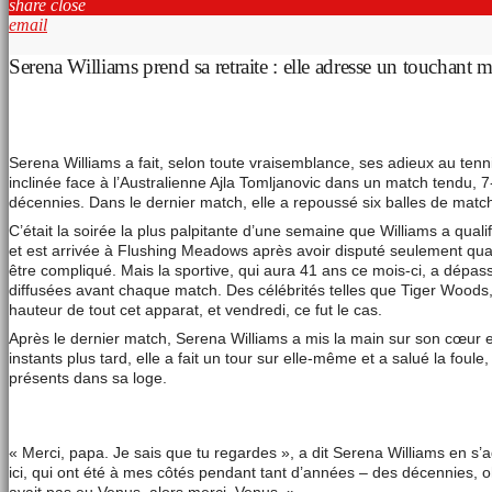
share
close
email
Serena Williams prend sa retraite : elle adresse un touchant
Serena Williams a fait, selon toute vraisemblance, ses adieux au tenn
inclinée face à l’Australienne Ajla Tomljanovic dans un match tendu, 7-
décennies. Dans le dernier match, elle a repoussé six balles de match 
C’était la soirée la plus palpitante d’une semaine que Williams a quali
et est arrivée à Flushing Meadows après avoir disputé seulement qua
être compliqué. Mais la sportive, qui aura 41 ans ce mois-ci, a dépa
diffusées avant chaque match. Des célébrités telles que Tiger Woods, A
hauteur de tout cet apparat, et vendredi, ce fut le cas.
Après le dernier match, Serena Williams a mis la main sur son cœur e
instants plus tard, elle a fait un tour sur elle-même et a salué la f
présents dans sa loge.
« Merci, papa. Je sais que tu regardes », a dit Serena Williams en 
ici, qui ont été à mes côtés pendant tant d’années – des décennies, o