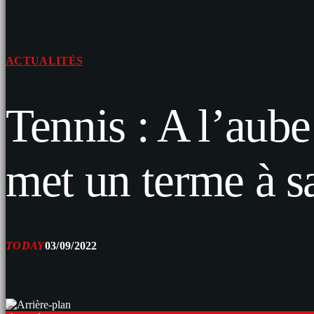
ACTUALITÉS
Tennis : A l’aub
met un terme à sa
TODAY
03/09/2022