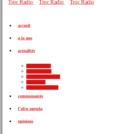
accueil
à la une
actualités
politique
économie
arts et culture
sports
international
communautés
l’afro-agenda
opinions