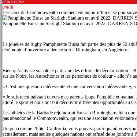
share
close
email
Les Jeux du Commonwealth commencent aujourd’hui et se poursuiven
Pamphinette Buisa au Starlight Stadium en avril 2022. DARREN 
La joueuse de rugby Pamphinette Buisa fait partie des plus de 50 athl
cérémonie d’ouverture a lieu ce soir à Birmingham, en Angleterre.
Bien qu’activiste sociale et partisane des efforts de décolonisation 
sur les Noirs, les Autochtones et les personnes de couleur – elle n’a
« C’est une question intéressante et une conversation intéressante », 
« Je suis reconnaissant envers mes parents [papa Pamphile et maman J
adoré le sport et nous ont fait découvrir différentes opportunités au C
Les athlètes de la Barbade rejoindront Buisa à Birmingham, bien que le
pas abandonné le Commonwealth, qui est une association volontaire qui
Un peu comme l’hôtel California, vous pouvez partir quand vous voule
actuellement, mais seules quelques nations ont refusé de se joindre à 