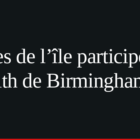
es de l’île partic
h de Birmingha