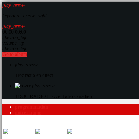
play_arrow
keyboard_arrow_right
play_arrow
00:00
00:00
chevron_left
volume_up
chevron_left
Go to album
play_arrow
Troc radio en direct
play_arrow
TROC RADIO
L’accent afro-canadien
programmation
notre équipe