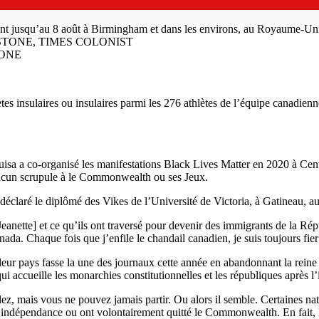
t jusqu’au 8 août à Birmingham et dans les environs, au Royaume-Un
STONE
ètes insulaires ou insulaires parmi les 276 athlètes de l’équipe canadi
– Buisa a co-organisé les manifestations Black Lives Matter en 2020 à 
 aucun scrupule à le Commonwealth ou ses Jeux.
a déclaré le diplômé des Vikes de l’Université de Victoria, à Gatineau, 
eanette] et ce qu’ils ont traversé pour devenir des immigrants de la R
anada. Chaque fois que j’enfile le chandail canadien, je suis toujours fi
ur pays fasse la une des journaux cette année en abandonnant la reine à 
 accueille les monarchies constitutionnelles et les républiques après 
z, mais vous ne pouvez jamais partir. Ou alors il semble. Certaines na
l’indépendance ou ont volontairement quitté le Commonwealth. En fait, l