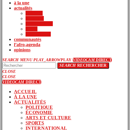
à la une
actualités
politique
économie
arts et culture
sports
international
communautés
l’afro-agenda
opinions
SEARCH
MENU
PLAY_ARROW
PLAY
VIDEOCAM
DIRECT
SEARCH
RECHERCHER
CLOSE
CLOSE
VIDEOCAM
DIRECT
ACCUEIL
À LA UNE
ACTUALITÉS
POLITIQUE
ÉCONOMIE
ARTS ET CULTURE
SPORTS
INTERNATIONAL