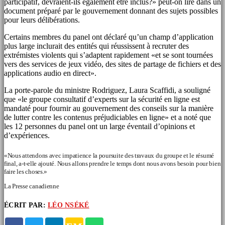
participatif, devraient-ils également être inclus?» peut-on lire dans un
document préparé par le gouvernement donnant des sujets possibles
pour leurs délibérations.
Certains membres du panel ont déclaré qu’un champ d’application
plus large inclurait des entités qui réussissent à recruter des
extrémistes violents qui s’adaptent rapidement «et se sont tournées
vers des services de jeux vidéo, des sites de partage de fichiers et des
applications audio en direct».
La porte-parole du ministre Rodriguez, Laura Scaffidi, a souligné
que «le groupe consultatif d’experts sur la sécurité en ligne est
mandaté pour fournir au gouvernement des conseils sur la manière
de lutter contre les contenus préjudiciables en ligne» et a noté que
les 12 personnes du panel ont un large éventail d’opinions et
d’expériences.
«Nous attendons avec impatience la poursuite des travaux du groupe et le résumé
final, a-t-elle ajouté. Nous allons prendre le temps dont nous avons besoin pour bien
faire les choses.»
La Presse canadienne
ÉCRIT PAR:
LÉO NSÉKÉ
ARTICLES SIMILAIRES