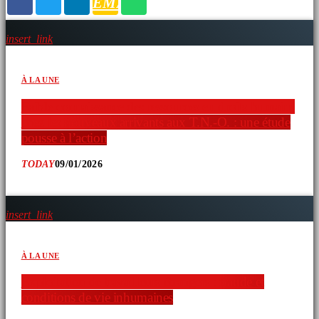
EMAIL
insert_link
À LA UNE
Faible connaissance des ressources en droits humains
chez les nouveaux arrivants aux T.N.-O. : une étude
pousse à l’action
TODAY
09/01/2026
insert_link
À LA UNE
Exploitation de travailleurs étrangers : fraude et
conditions de vie inhumaines