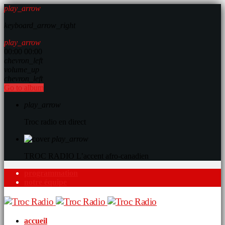
play_arrow
keyboard_arrow_right
play_arrow
00:00
00:00
chevron_left
volume_up
chevron_left
Go to album
play_arrow
Troc radio en direct
play_arrow
TROC RADIO
L’accent afro-canadien
programmation
notre équipe
accueil