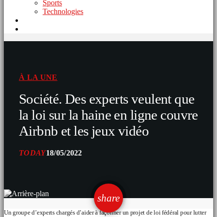
Sports
Technologies
À LA UNE
Société. Des experts veulent que
la loi sur la haine en ligne couvre
Airbnb et les jeux vidéo
TODAY
18/05/2022
email
share
Un groupe d’experts chargés d’aider à façonner un projet de loi fédéral pour lutter