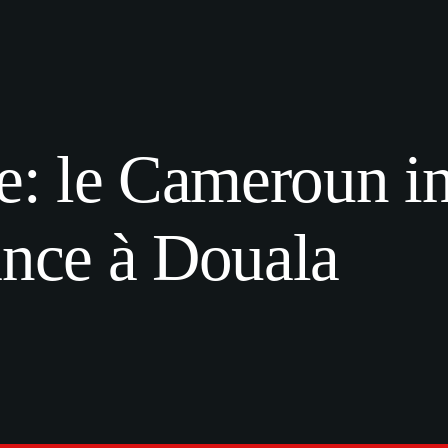
le: le Cameroun i
ance à Douala