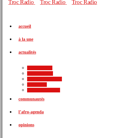
accueil
à la une
actualités
politique
économie
arts et culture
sports
international
communautés
l’afro-agenda
opinions