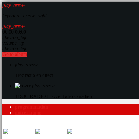
play_arrow
keyboard_arrow_right
play_arrow
00:00
00:00
chevron_left
volume_up
chevron_left
Go to album
play_arrow
Troc radio en direct
play_arrow
TROC RADIO
L’accent afro-canadien
programmation
notre équipe