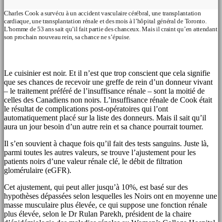
Charles Cook a survécu à un accident vasculaire cérébral, une transplantation
cardiaque, une transplantation rénale et des mois à l’hôpital général de Toronto.
L’homme de 53 ans sait qu’il fait partie des chanceux. Mais il craint qu’en attendant
son prochain nouveau rein, sa chance ne s’épuise.
Le cuisinier est noir. Et il n’est que trop conscient que cela signifie
que ses chances de recevoir une greffe de rein d’un donneur vivant
– le traitement préféré de l’insuffisance rénale – sont la moitié de
celles des Canadiens non noirs. L’insuffisance rénale de Cook était
le résultat de complications post-opératoires qui l’ont
automatiquement placé sur la liste des donneurs. Mais il sait qu’il
aura un jour besoin d’un autre rein et sa chance pourrait tourner.
Il s’en souvient à chaque fois qu’il fait des tests sanguins. Juste là,
parmi toutes les autres valeurs, se trouve l’ajustement pour les
patients noirs d’une valeur rénale clé, le débit de filtration
glomérulaire (eGFR).
Cet ajustement, qui peut aller jusqu’à 10%, est basé sur des
hypothèses dépassées selon lesquelles les Noirs ont en moyenne une
masse musculaire plus élevée, ce qui suppose une fonction rénale
plus élevée, selon le Dr Rulan Parekh, président de la chaire