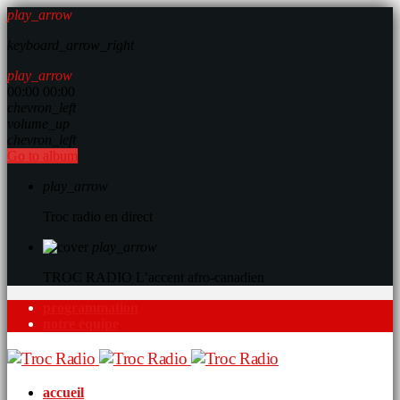
play_arrow
keyboard_arrow_right
play_arrow
00:00
00:00
chevron_left
volume_up
chevron_left
Go to album
play_arrow
Troc radio en direct
play_arrow
TROC RADIO
L’accent afro-canadien
programmation
notre équipe
accueil