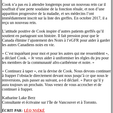
Cook n’a pas eu à attendre longtemps pour un nouveau rein car il
souffrait d’une perte soudaine de la fonction rénale, et non d’une
apparition progressive de la maladie, et ses médecins l’ont
immédiatement inscrit sur la liste des greffes. En octobre 2017, il a
reçu un nouveau rein.
L’attitude positive de Cook inspire d’autres patients greffés qu’il
soutient en partageant son histoire. Il fait pression pour que le
Canada élimine l’ajustement des Noirs à l’eGFR pour aider à garder
les autres Canadiens noirs en vie.
« C’est inquiétant pour moi et pour les autres qui me ressemblent »,
a déclaré Cook. « Je veux aider à uniformiser les règles du jeu pour
les membres de la communauté afro-caribéenne et noire. »
« Continuez à taper », est la devise de Cook. Nous devons continuer
à frapper l’obstacle directement devant nous jusqu’à ce que nous le
renversions, puis passer au suivant, a-t-il déclaré. « Parce qu’il y
aura toujours un prochain. Vous venez de vous accrocher et de
continuer à frapper.
Katharine Lake Berz
Consultante et écrivaine sur l’île de Vancouver et à Toronto.
ÉCRIT PAR:
LÉO NSÉKÉ