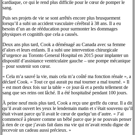
cardiaque, ce qui le rend plus difficile pour le cœur de pomper le
sang.
Puis ses projets de vie se sont arrêtés encore plus brusquement
lorsqu’il a subi un accident vasculaire cérébral à 38 ans. Il a eu
besoin d’un an de rééducation pour surmonter les dommages
physiques et cognitifs que cela a causés.
Deux ans plus tard, Cook a déménagé au Canada avec sa femme
d’alors et leurs enfants. Il a subi une intervention chirurgicale
d’urgence au Toronto General Hospital en 2015 pour implanter un
dispositif d’assistance ventriculaire gauche – une pompe mécanique
– pour soutenir son cœur.
« Cela m’a sauvé la vie, mais cela m’a coûté ma fonction rénale », a
déclaré Cook. « Tout ce qui aurait pu mal tourner a mal tourné. » Il
« est mort deux fois sur la table » ce jour-là et a perdu tellement de
sang que ses reins ont lâché. Il a été hospitalisé pendant 100 jours.
À peine neuf mois plus tard, Cook a reçu une greffe du cœur. Il a dit
qu’il avait ouvert les yeux le lendemain matin et s’était souvenu qu’il
était vivant parce qu’il avait le cœur de quelqu’un d’autre. « J’ai
commencé à pleurer comme un bébé parce que je ne pouvais penser
à rien de ce que j’avais fait dans ma vie qui m’avait rendu digne de
recevoir un cadeau aussi précieux. »