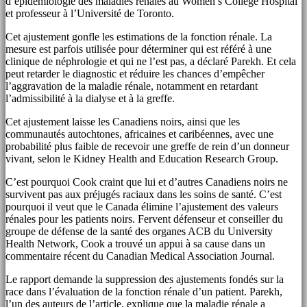
d’épidémiologie des maladies rénales au Women’s College Hospital
et professeur à l’Université de Toronto.
Cet ajustement gonfle les estimations de la fonction rénale. La
mesure est parfois utilisée pour déterminer qui est référé à une
clinique de néphrologie et qui ne l’est pas, a déclaré Parekh. Et cela
peut retarder le diagnostic et réduire les chances d’empêcher
l’aggravation de la maladie rénale, notamment en retardant
l’admissibilité à la dialyse et à la greffe.
Cet ajustement laisse les Canadiens noirs, ainsi que les
communautés autochtones, africaines et caribéennes, avec une
probabilité plus faible de recevoir une greffe de rein d’un donneur
vivant, selon le Kidney Health and Education Research Group.
C’est pourquoi Cook craint que lui et d’autres Canadiens noirs ne
survivent pas aux préjugés raciaux dans les soins de santé. C’est
pourquoi il veut que le Canada élimine l’ajustement des valeurs
rénales pour les patients noirs. Fervent défenseur et conseiller du
groupe de défense de la santé des organes ACB du University
Health Network, Cook a trouvé un appui à sa cause dans un
commentaire récent du Canadian Medical Association Journal.
Le rapport demande la suppression des ajustements fondés sur la
race dans l’évaluation de la fonction rénale d’un patient. Parekh,
l’un des auteurs de l’article, explique que la maladie rénale a