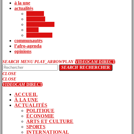
à la une
actualités
politique
économie
arts et culture
sports
international
communautés
l’afro-agenda
opinions
SEARCH
MENU
PLAY_ARROW
PLAY
VIDEOCAM
DIRECT
SEARCH
RECHERCHER
CLOSE
CLOSE
VIDEOCAM
DIRECT
ACCUEIL
À LA UNE
ACTUALITÉS
POLITIQUE
ÉCONOMIE
ARTS ET CULTURE
SPORTS
INTERNATIONAL