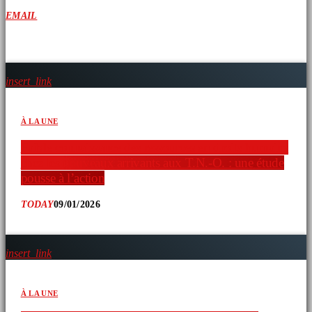
EMAIL
ARTICLES SIMILAIRES
insert_link
À LA UNE
Faible connaissance des ressources en droits humains
chez les nouveaux arrivants aux T.N.-O. : une étude
pousse à l’action
TODAY
09/01/2026
insert_link
À LA UNE