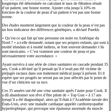
longtemps été déterminée en calculant le taux de filtration rénale
d’un patient, une bonne norme. Ajuster cela jusqu’à 10% en
fonction de la couleur de peau d’un patient n’est pas une bonne
norme.
Des études montrent largement que la couleur de la peau n’est pas
un bon indicateur des différences génétiques, a déclaré Parekh.
« Qu’est-ce qui fait qu’une personne est noire en Amérique du
Nord ? » a-t-elle demandé, notant que ses propres enfants, qui sont à
moitié irlandais et à moitié indiens, se font souvent demander s’ils
sont mexicains. « C’est vraiment une couleur de peau et pas
nécessairement votre ascendance. »
Ayant survécu à une série de crises sanitaires en cascade pendant 35
ans, Cook a déclaré qu’il pensait qu’il n’avait pas été victime de
préjugés raciaux dans son traitement médical jusqu’à présent. Et il
espère que ses progrès ne seront pas un jour affectés par le point de
vue d’un clinicien sur sa race.
Ces 35 années ont été une crise sanitaire après l’autre pour Cook. Il
a dû abandonner son rêve d’être pilote de « Top Gun » à 17 ans
lorsqu’il a été diagnostiqué, alors qu’il était à l’Académie navale des
États-Unis, avec une maladie cardiaque appelée cardiomyopathie
hypertrophique, qui provoque une épaisseur anormale du muscle