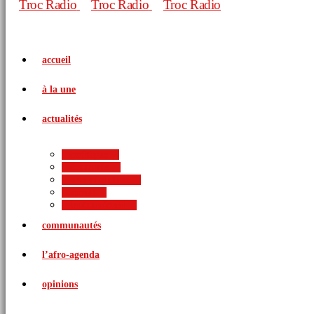
accueil
à la une
actualités
politique
économie
arts et culture
sports
international
communautés
l’afro-agenda
opinions