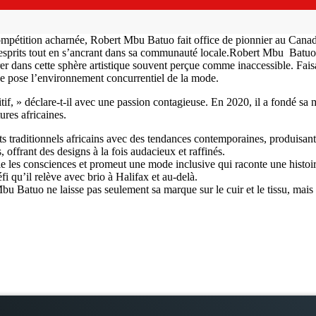
pétition acharnée, Robert Mbu Batuo fait office de pionnier au Canada
sprits tout en s’ancrant dans sa communauté locale.
Robert Mbu Batuo es
er dans cette sphère artistique souvent perçue comme inaccessible. Faisa
que pose l’environnement concurrentiel de la mode.
tif, » déclare-t-il avec une passion contagieuse. En 2020, il a fondé sa 
tures africaines.
ts traditionnels africains avec des tendances contemporaines, produisant 
 offrant des designs à la fois audacieux et raffinés.
e les consciences et promeut une mode inclusive qui raconte une histoir
i qu’il relève avec brio à Halifax et au-delà.
Mbu Batuo ne laisse pas seulement sa marque sur le cuir et le tissu, ma