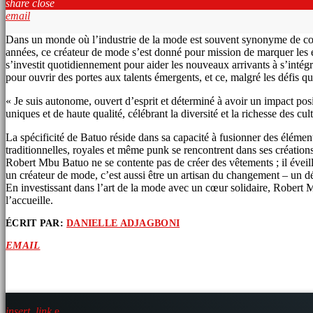
share
close
email
Dans un monde où l’industrie de la mode est souvent synonyme de com
années, ce créateur de mode s’est donné pour mission de marquer les e
s’investit quotidiennement pour aider les nouveaux arrivants à s’intégr
pour ouvrir des portes aux talents émergents, et ce, malgré les défis 
« Je suis autonome, ouvert d’esprit et déterminé à avoir un impact posi
uniques et de haute qualité, célébrant la diversité et la richesse des cul
La spécificité de Batuo réside dans sa capacité à fusionner des élémen
traditionnelles, royales et même punk se rencontrent dans ses créations,
Robert Mbu Batuo ne se contente pas de créer des vêtements ; il éveill
un créateur de mode, c’est aussi être un artisan du changement – un déf
En investissant dans l’art de la mode avec un cœur solidaire, Robert 
l’accueille.
ÉCRIT PAR:
DANIELLE ADJAGBONI
EMAIL
ARTICLES SIMILAIRES
insert_link