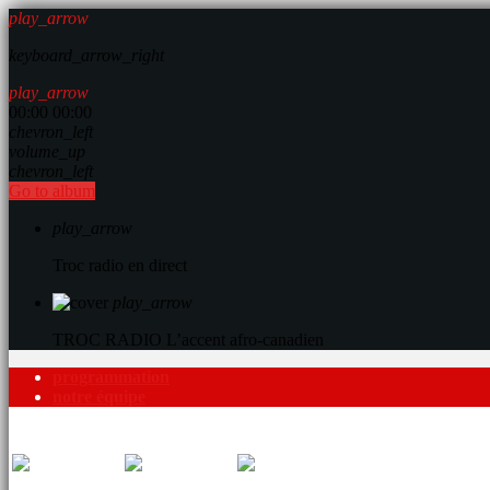
play_arrow
keyboard_arrow_right
play_arrow
00:00
00:00
chevron_left
volume_up
chevron_left
Go to album
play_arrow
Troc radio en direct
play_arrow
TROC RADIO
L’accent afro-canadien
programmation
notre équipe