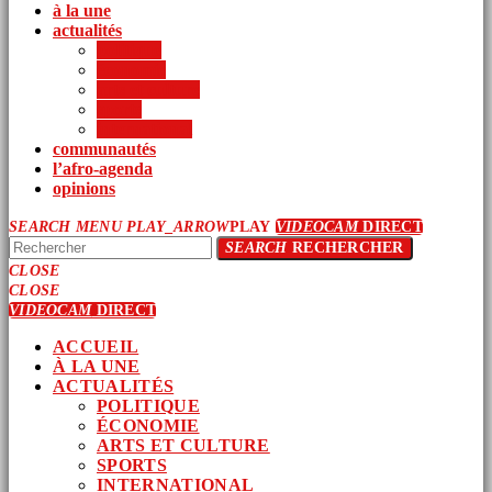
à la une
actualités
politique
économie
arts et culture
sports
international
communautés
l’afro-agenda
opinions
SEARCH
MENU
PLAY_ARROW
PLAY
VIDEOCAM
DIRECT
SEARCH
RECHERCHER
CLOSE
CLOSE
VIDEOCAM
DIRECT
ACCUEIL
À LA UNE
ACTUALITÉS
POLITIQUE
ÉCONOMIE
ARTS ET CULTURE
SPORTS
INTERNATIONAL