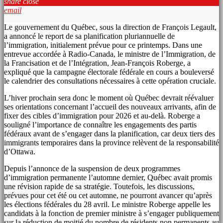
share
close
email
Le gouvernement du Québec, sous la direction de François Legault,
a annoncé le report de sa planification pluriannuelle de
l’immigration, initialement prévue pour ce printemps. Dans une
entrevue accordée à Radio-Canada, le ministre de l’Immigration, de
la Francisation et de l’Intégration, Jean-François Roberge, a
expliqué que la campagne électorale fédérale en cours a bouleversé
le calendrier des consultations nécessaires à cette opération cruciale.
L’hiver prochain sera donc le moment où Québec devrait réévaluer
ses orientations concernant l’accueil des nouveaux arrivants, afin de
fixer des cibles d’immigration pour 2026 et au-delà. Roberge a
souligné l’importance de connaître les engagements des partis
fédéraux avant de s’engager dans la planification, car deux tiers des
immigrants temporaires dans la province relèvent de la responsabilité
d’Ottawa.
Depuis l’annonce de la suspension de deux programmes
d’immigration permanente l’automne dernier, Québec avait promis
une révision rapide de sa stratégie. Toutefois, les discussions,
prévues pour cet été ou cet automne, ne pourront avancer qu’après
les élections fédérales du 28 avril. Le ministre Roberge appelle les
candidats à la fonction de premier ministre à s’engager publiquement
sur la réduction de moitié du nombre de résidents non permanents au