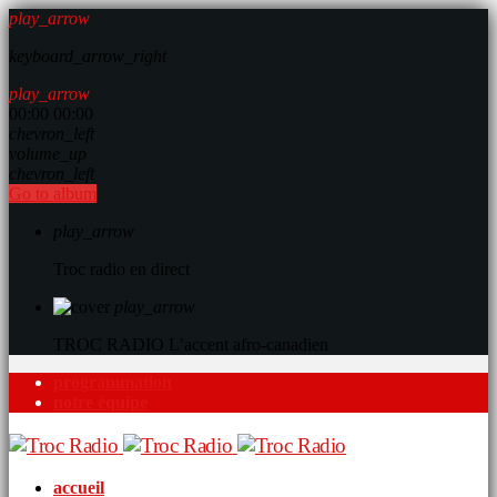
play_arrow
keyboard_arrow_right
play_arrow
00:00
00:00
chevron_left
volume_up
chevron_left
Go to album
play_arrow
Troc radio en direct
play_arrow
TROC RADIO
L’accent afro-canadien
programmation
notre équipe
accueil