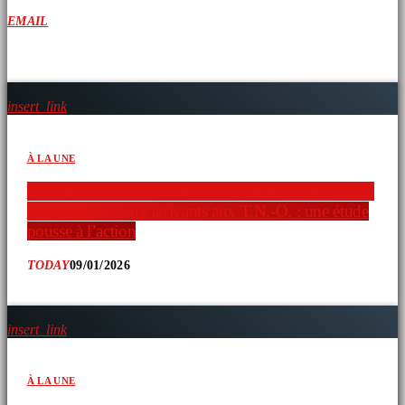
EMAIL
ARTICLES SIMILAIRES
insert_link
À LA UNE
Faible connaissance des ressources en droits humains
chez les nouveaux arrivants aux T.N.-O. : une étude
pousse à l’action
TODAY
09/01/2026
insert_link
À LA UNE