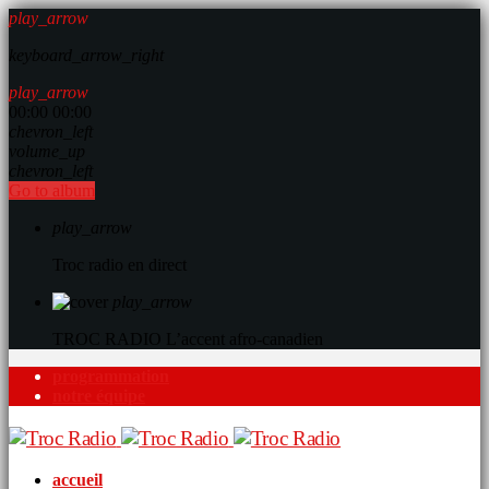
play_arrow
keyboard_arrow_right
play_arrow
00:00
00:00
chevron_left
volume_up
chevron_left
Go to album
play_arrow
Troc radio en direct
play_arrow
TROC RADIO
L’accent afro-canadien
programmation
notre équipe
accueil