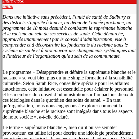
share
close
email
Dans une initiative sans précédent, l’unité de santé de Sudbury et
des districts s’apprête à lancer, au début de l’année prochaine, un
programme de 18 mois destiné à combattre la suprématie blanche
et le racisme au sein de ses services de santé. Cette démarche,
approuvée unanimement par le conseil d’administration, vise à
comprendre et à déconstruire les fondements du racisme dans le
système de santé et à promouvoir des changements systémiques tant
à l’intérieur de l’organisation qu’au sein de la communauté.
Le programme « Désapprendre et défaire la suprématie blanche et le
racisme » se veut bien plus qu’une simple formation à la sensibilité
culturelle. Selon Sarah Rice, conseillère spéciale pour les affaires
autochtones, cette initiative est essentielle pour éclairer le personnel
et les membres du conseil d’administration sur l’impact insidieux de
ces idéologies dans le quotidien des soins de santé. « En tant
qu’organisation, nous nous engageons à explorer comment la
suprématie blanche et le racisme sont intégrés dans tous les aspects
de notre société », a-t-elle déclaré.
Le terme « suprématie blanche », bien qu’il puisse sembler
provocateur, est utilisé ici pour décrire une idéologie profondément
enracinée qui valorise la blancheur au-dessus d’autres races. Cette