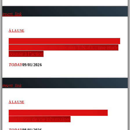
insert_link
À LA UNE
Faible connaissance des ressources en droits humains
chez les nouveaux arrivants aux T.N.-O. : une étude
pousse à l’action
TODAY
09/01/2026
insert_link
À LA UNE
Exploitation de travailleurs étrangers : fraude et
conditions de vie inhumaines