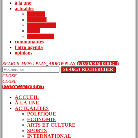
à la une
actualités
politique
économie
arts et culture
sports
international
communautés
l’afro-agenda
opinions
SEARCH
MENU
PLAY_ARROW
PLAY
VIDEOCAM
DIRECT
SEARCH
RECHERCHER
CLOSE
CLOSE
VIDEOCAM
DIRECT
ACCUEIL
À LA UNE
ACTUALITÉS
POLITIQUE
ÉCONOMIE
ARTS ET CULTURE
SPORTS
INTERNATIONAL