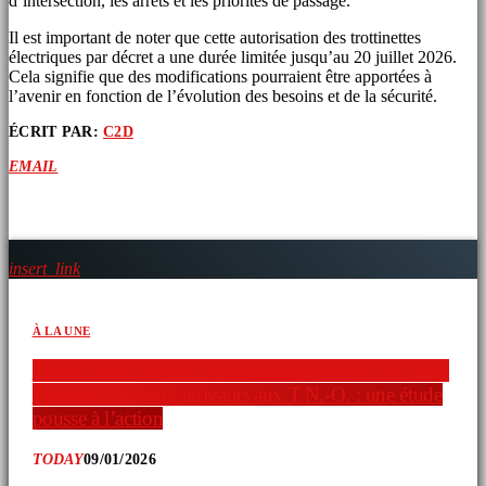
d’intersection, les arrêts et les priorités de passage.
Il est important de noter que cette autorisation des trottinettes
électriques par décret a une durée limitée jusqu’au 20 juillet 2026.
Cela signifie que des modifications pourraient être apportées à
l’avenir en fonction de l’évolution des besoins et de la sécurité.
ÉCRIT PAR:
C2D
EMAIL
ARTICLES SIMILAIRES
insert_link
À LA UNE
Faible connaissance des ressources en droits humains
chez les nouveaux arrivants aux T.N.-O. : une étude
pousse à l’action
TODAY
09/01/2026