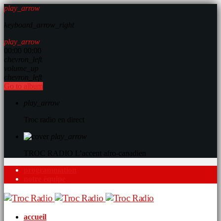
play_arrow
keyboard_arrow_right
play_arrow
00:00
00:00
chevron_left
volume_up
chevron_left
Go to album
play_arrow
Troc radio en direct
play_arrow
TROC RADIO
L’accent afro-canadien
programmation
notre équipe
accueil