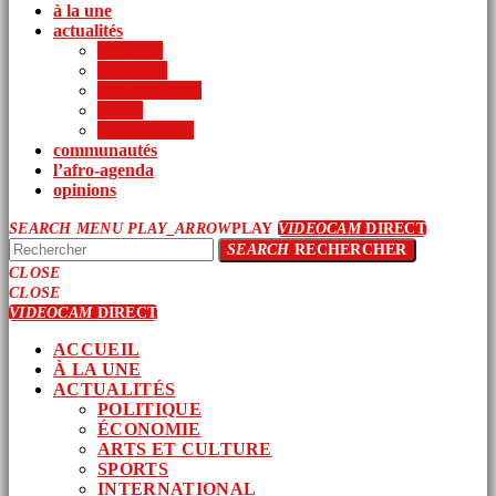
à la une
actualités
politique
économie
arts et culture
sports
international
communautés
l’afro-agenda
opinions
SEARCH
MENU
PLAY_ARROW
PLAY
VIDEOCAM
DIRECT
SEARCH
RECHERCHER
CLOSE
CLOSE
VIDEOCAM
DIRECT
ACCUEIL
À LA UNE
ACTUALITÉS
POLITIQUE
ÉCONOMIE
ARTS ET CULTURE
SPORTS
INTERNATIONAL