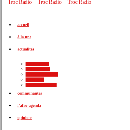
accueil
à la une
actualités
politique
économie
arts et culture
sports
international
communautés
l’afro-agenda
opinions