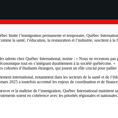
uébec limite l’immigration permanente et temporaire, Québec Internatio
 comme la santé, l’éducation, la restauration et l’industrie, suscitent à l
n des talents chez Québec International, insiste : « Nous ne recrutons pas
ce économique tout en s’intégrant durablement à la société québécoise. »
ohortes d’étudiants étrangers, qui jouent un rôle crucial pour pallier l
ement international, notamment dans les secteurs de la santé et de l’édu
 mars 2025 a toutefois accentué les enjeux de coordination et de financ
œuvre et la maîtrise de l’immigration, Québec International maintient s
tements soient en cohérence avec les priorités régionales et nationales