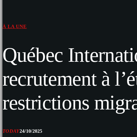
À LA UNE
Québec Internati
recrutement à l’é
restrictions migr
TODAY
24/10/2025