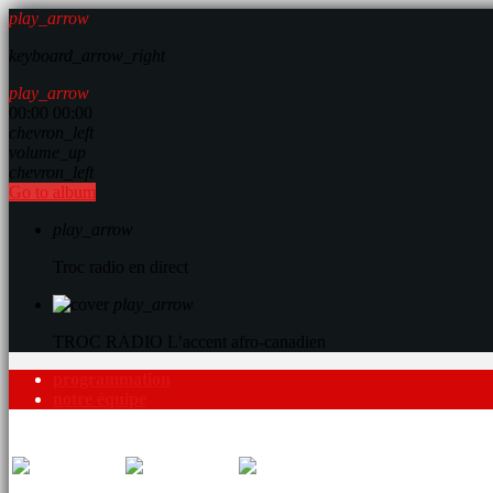
play_arrow
keyboard_arrow_right
play_arrow
00:00
00:00
chevron_left
volume_up
chevron_left
Go to album
play_arrow
Troc radio en direct
play_arrow
TROC RADIO
L’accent afro-canadien
programmation
notre équipe