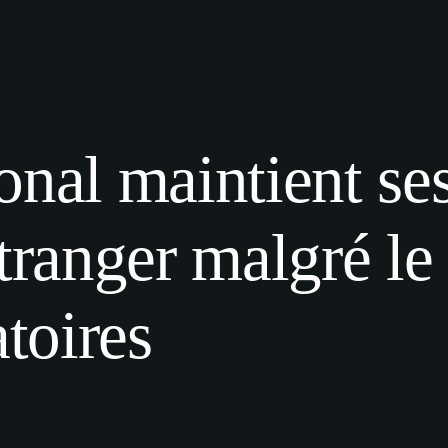
onal maintient se
tranger malgré le
atoires