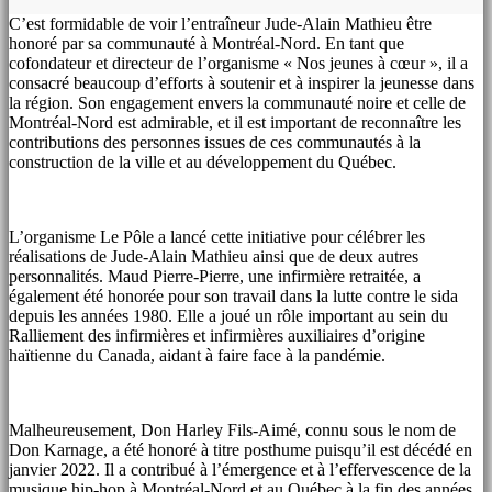
C’est formidable de voir l’entraîneur Jude-Alain Mathieu être
honoré par sa communauté à Montréal-Nord. En tant que
cofondateur et directeur de l’organisme « Nos jeunes à cœur », il a
consacré beaucoup d’efforts à soutenir et à inspirer la jeunesse dans
la région. Son engagement envers la communauté noire et celle de
Montréal-Nord est admirable, et il est important de reconnaître les
contributions des personnes issues de ces communautés à la
construction de la ville et au développement du Québec.
L’organisme Le Pôle a lancé cette initiative pour célébrer les
réalisations de Jude-Alain Mathieu ainsi que de deux autres
personnalités. Maud Pierre-Pierre, une infirmière retraitée, a
également été honorée pour son travail dans la lutte contre le sida
depuis les années 1980. Elle a joué un rôle important au sein du
Ralliement des infirmières et infirmières auxiliaires d’origine
haïtienne du Canada, aidant à faire face à la pandémie.
Malheureusement, Don Harley Fils-Aimé, connu sous le nom de
Don Karnage, a été honoré à titre posthume puisqu’il est décédé en
janvier 2022. Il a contribué à l’émergence et à l’effervescence de la
musique hip-hop à Montréal-Nord et au Québec à la fin des années