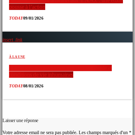
chez les nouveaux arrivants aux T.N.-O. : une étude
pousse à l’action
TODAY
09/01/2026
insert_link
À LA UNE
Exploitation de travailleurs étrangers : fraude et
conditions de vie inhumaines
TODAY
08/01/2026
COMMENTAIRES D’ARTICLES (0)
Laisser une réponse
Votre adresse email ne sera pas publiée. Les champs marqués d'un *