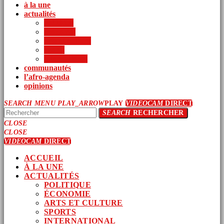
à la une
actualités
politique
économie
arts et culture
sports
international
communautés
l’afro-agenda
opinions
SEARCH
MENU
PLAY_ARROW
PLAY
VIDEOCAM
DIRECT
SEARCH
RECHERCHER
CLOSE
CLOSE
VIDEOCAM
DIRECT
ACCUEIL
À LA UNE
ACTUALITÉS
POLITIQUE
ÉCONOMIE
ARTS ET CULTURE
SPORTS
INTERNATIONAL