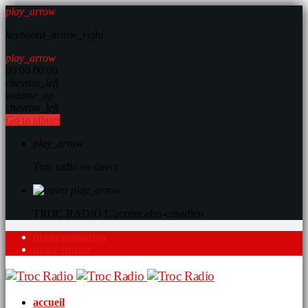
play_arrow
keyboard_arrow_right
play_arrow
00:00
00:00
chevron_left
volume_up
chevron_left
Go to album
play_arrow
Troc radio en direct
play_arrow
TROC RADIO
L’accent afro-canadien
programmation
notre équipe
accueil