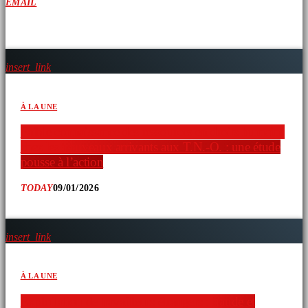
EMAIL
ARTICLES SIMILAIRES
insert_link
À LA UNE
Faible connaissance des ressources en droits humains
chez les nouveaux arrivants aux T.N.-O. : une étude
pousse à l’action
TODAY
09/01/2026
insert_link
À LA UNE
Exploitation de travailleurs étrangers : fraude et