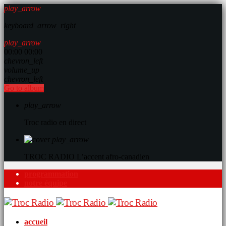
play_arrow
keyboard_arrow_right
play_arrow
00:00
00:00
chevron_left
volume_up
chevron_left
Go to album
play_arrow
Troc radio en direct
play_arrow
TROC RADIO
L’accent afro-canadien
programmation
notre équipe
accueil