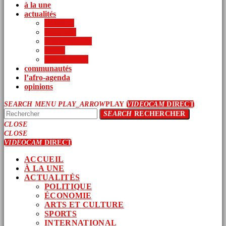
à la une
actualités
politique
économie
arts et culture
sports
international
communautés
l’afro-agenda
opinions
SEARCH
MENU
PLAY_ARROW
PLAY
VIDEOCAM
DIRECT
SEARCH
RECHERCHER
CLOSE
CLOSE
VIDEOCAM
DIRECT
ACCUEIL
À LA UNE
ACTUALITÉS
POLITIQUE
ÉCONOMIE
ARTS ET CULTURE
SPORTS
INTERNATIONAL