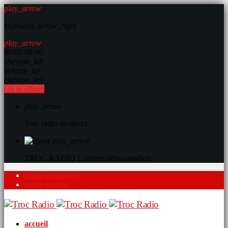
play_arrow
keyboard_arrow_right
play_arrow
00:00
00:00
chevron_left
volume_up
chevron_left
Go to album
play_arrow
Troc radio en direct
play_arrow
TROC RADIO
L’accent afro-canadien
programmation
notre équipe
accueil