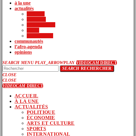
à la une
actualités
politique
économie
arts et culture
sports
international
communautés
l’afro-agenda
opinions
SEARCH
MENU
PLAY_ARROW
PLAY
VIDEOCAM
DIRECT
SEARCH
RECHERCHER
CLOSE
CLOSE
VIDEOCAM
DIRECT
ACCUEIL
À LA UNE
ACTUALITÉS
POLITIQUE
ÉCONOMIE
ARTS ET CULTURE
SPORTS
INTERNATIONAL