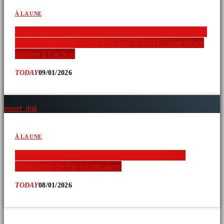
À LA UNE
Faible connaissance des ressources en droits humains
chez les nouveaux arrivants aux T.N.-O. : une étude
pousse à l’action
TODAY
09/01/2026
insert_link
À LA UNE
Exploitation de travailleurs étrangers : fraude et
conditions de vie inhumaines
TODAY
08/01/2026
COMMENTAIRES D’ARTICLES (0)