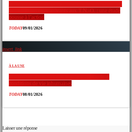
Faible connaissance des ressources en droits humains
chez les nouveaux arrivants aux T.N.-O. : une étude
pousse à l’action
TODAY
09/01/2026
insert_link
À LA UNE
Exploitation de travailleurs étrangers : fraude et
conditions de vie inhumaines
TODAY
08/01/2026
COMMENTAIRES D’ARTICLES (0)
Laisser une réponse