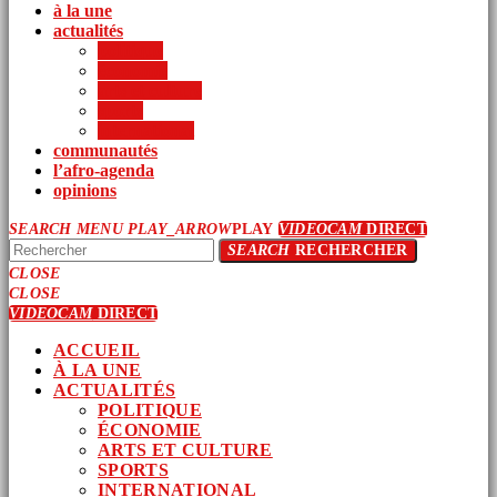
à la une
actualités
politique
économie
arts et culture
sports
international
communautés
l’afro-agenda
opinions
SEARCH
MENU
PLAY_ARROW
PLAY
VIDEOCAM
DIRECT
SEARCH
RECHERCHER
CLOSE
CLOSE
VIDEOCAM
DIRECT
ACCUEIL
À LA UNE
ACTUALITÉS
POLITIQUE
ÉCONOMIE
ARTS ET CULTURE
SPORTS
INTERNATIONAL