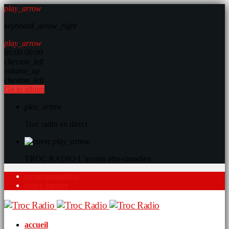
play_arrow
keyboard_arrow_right
play_arrow
00:00
00:00
chevron_left
volume_up
chevron_left
Go to album
play_arrow
Troc radio en direct
play_arrow
TROC RADIO
L’accent afro-canadien
programmation
notre équipe
accueil