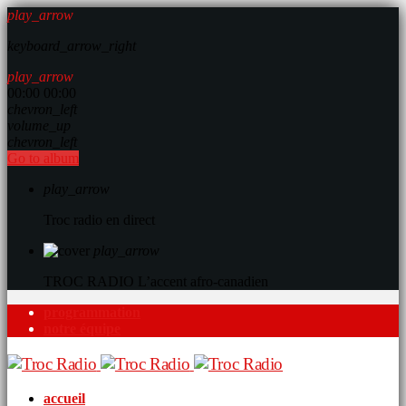
play_arrow
keyboard_arrow_right
play_arrow
00:00
00:00
chevron_left
volume_up
chevron_left
Go to album
play_arrow
Troc radio en direct
play_arrow
TROC RADIO
L’accent afro-canadien
programmation
notre équipe
accueil