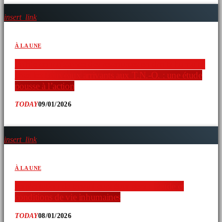
insert_link
À LA UNE
Faible connaissance des ressources en droits humains
chez les nouveaux arrivants aux T.N.-O. : une étude
pousse à l’action
TODAY
09/01/2026
insert_link
À LA UNE
Exploitation de travailleurs étrangers : fraude et
conditions de vie inhumaines
TODAY
08/01/2026