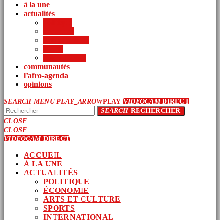
à la une
actualités
politique
économie
arts et culture
sports
international
communautés
l’afro-agenda
opinions
SEARCH
MENU
PLAY_ARROW
PLAY
VIDEOCAM
DIRECT
SEARCH
RECHERCHER
CLOSE
CLOSE
VIDEOCAM
DIRECT
ACCUEIL
À LA UNE
ACTUALITÉS
POLITIQUE
ÉCONOMIE
ARTS ET CULTURE
SPORTS
INTERNATIONAL