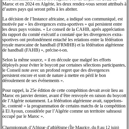
Maroc et en 2024 en Algérie, les deux rendez-vous seront attribués à
d’autres pays qui seront prêts à les abriter.
La décision de l’Instance africaine, a indiqué son communiqué, est
motivée par « les divergences extra-sportives » qui persistent entre
les deux pays voisins. « Le conseil de la CAHB, après appréciation
du rapport du comité exécutif a constaté que les divergences extra-
sportives ont profondément entaché les relations entre la fédération
royale marocaine de handball (FRMHB) et la fédération algérienne
de handball (FAHB) », précise-t-on.
Selon la même source, » il en découle que malgré les efforts
déployés pour éviter le boycott par certaines sélections participantes,
le Conseil note avec un profond regret que des divergences
persistent encore et sont de nature à mettre en péril le bon
déroulement de ses événements ».
Pour rappel, la 25e édition de cette compétition devait avoir lieu au
Maroc en janvier dernier, avant d’être renvoyée en raison du boycott
de l’Algérie notamment. La fédération algérienne avait, rappelons-
le, contesté « la programmation de certains matchs de la compétition
à El Ayoun, considérée par l’Algérie comme un territoire sahraoui
occupé par le Maroc ».
Championnats d’Afrique d’athlétisme (Île Maurice, du 8 au 12 juin)