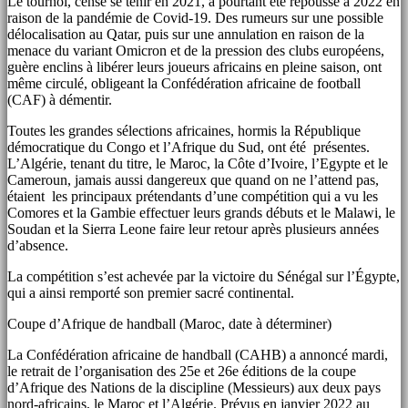
Le tournoi, censé se tenir en 2021, a pourtant été repoussé à 2022 en
raison de la pandémie de Covid-19. Des rumeurs sur une possible
délocalisation au Qatar, puis sur une annulation en raison de la
menace du variant Omicron et de la pression des clubs européens,
guère enclins à libérer leurs joueurs africains en pleine saison, ont
même circulé, obligeant la Confédération africaine de football
(CAF) à démentir.
Toutes les grandes sélections africaines, hormis la République
démocratique du Congo et l’Afrique du Sud, ont été présentes.
L’Algérie, tenant du titre, le Maroc, la Côte d’Ivoire, l’Egypte et le
Cameroun, jamais aussi dangereux que quand on ne l’attend pas,
étaient les principaux prétendants d’une compétition qui a vu les
Comores et la Gambie effectuer leurs grands débuts et le Malawi, le
Soudan et la Sierra Leone faire leur retour après plusieurs années
d’absence.
La compétition s’est achevée par la victoire du Sénégal sur l’Égypte,
qui a ainsi remporté son premier sacré continental.
Coupe d’Afrique de handball (Maroc, date à déterminer)
La Confédération africaine de handball (CAHB) a annoncé mardi,
le retrait de l’organisation des 25e et 26e éditions de la coupe
d’Afrique des Nations de la discipline (Messieurs) aux deux pays
nord-africains, le Maroc et l’Algérie. Prévus en janvier 2022 au