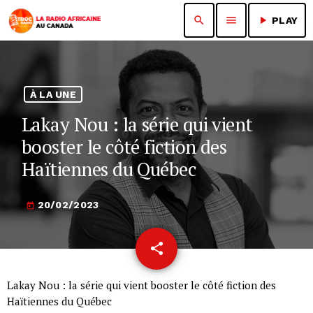
search
menu
play_arrow
PLAY
À LA UNE
Lakay Nou : la série qui vient
booster le côté fiction des
Haïtiennes du Québec
20/02/2023
today
share
email
Lakay Nou : la série qui vient booster le côté fiction des
Haïtiennes du Québec