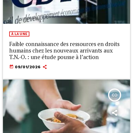
À LA UNE
Faible connaissance des ressources en droits
humains chez les nouveaux arrivants aux
T.N.-O. : une étude pousse à l’action
today
09/01/2026
insert_link