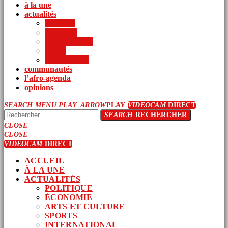
à la une
actualités
politique
économie
arts et culture
sports
international
communautés
l’afro-agenda
opinions
SEARCH
MENU
PLAY_ARROW
PLAY
VIDEOCAM
DIRECT
SEARCH
RECHERCHER
CLOSE
CLOSE
VIDEOCAM
DIRECT
ACCUEIL
À LA UNE
ACTUALITÉS
POLITIQUE
ÉCONOMIE
ARTS ET CULTURE
SPORTS
INTERNATIONAL