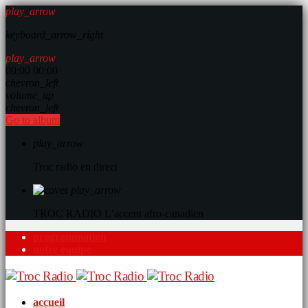
play_arrow
keyboard_arrow_right
play_arrow
00:00
00:00
chevron_left
volume_up
chevron_left
Go to album
play_arrow
Troc radio en direct
play_arrow
TROC RADIO
L’accent afro-canadien
programmation
notre équipe
accueil