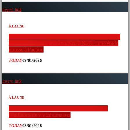
insert_link
À LA UNE
Faible connaissance des ressources en droits humains
chez les nouveaux arrivants aux T.N.-O. : une étude
pousse à l’action
TODAY
09/01/2026
insert_link
À LA UNE
Exploitation de travailleurs étrangers : fraude et
conditions de vie inhumaines
TODAY
08/01/2026