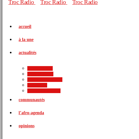
accueil
à la une
actualités
politique
économie
arts et culture
sports
international
communautés
l’afro-agenda
opinions