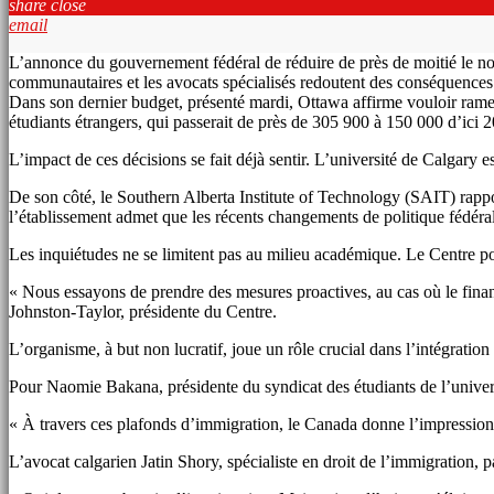
share
close
email
L’annonce du gouvernement fédéral de réduire de près de moitié le no
communautaires et les avocats spécialisés redoutent des conséquences
Dans son dernier budget, présenté mardi, Ottawa affirme vouloir rame
étudiants étrangers, qui passerait de près de 305 900 à 150 000 d’ici 
L’impact de ces décisions se fait déjà sentir. L’université de Calgary e
De son côté, le Southern Alberta Institute of Technology (SAIT) rapp
l’établissement admet que les récents changements de politique fédéra
Les inquiétudes ne se limitent pas au milieu académique. Le Centre po
« Nous essayons de prendre des mesures proactives, au cas où le financ
Johnston-Taylor, présidente du Centre.
L’organisme, à but non lucratif, joue un rôle crucial dans l’intégrati
Pour Naomie Bakana, présidente du syndicat des étudiants de l’universi
« À travers ces plafonds d’immigration, le Canada donne l’impression 
L’avocat calgarien Jatin Shory, spécialiste en droit de l’immigration,