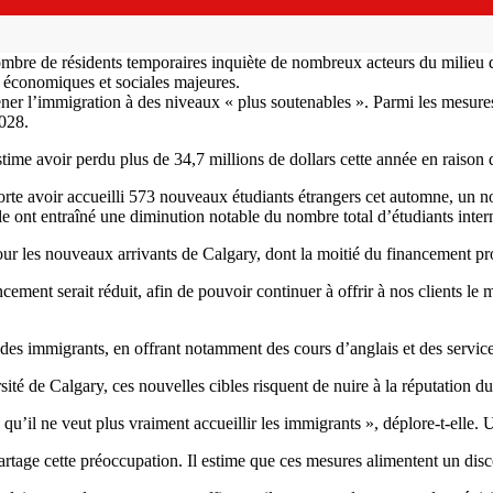
mbre de résidents temporaires inquiète de nombreux acteurs du milieu d
 économiques et sociales majeures.
ner l’immigration à des niveaux « plus soutenables ». Parmi les mesur
2028.
stime avoir perdu plus de 34,7 millions de dollars cette année en raison d
orte avoir accueilli 573 nouveaux étudiants étrangers cet automne, un 
le ont entraîné une diminution notable du nombre total d’étudiants inter
ur les nouveaux arrivants de Calgary, dont la moitié du financement pr
ement serait réduit, afin de pouvoir continuer à offrir à nos clients le
on des immigrants, en offrant notamment des cours d’anglais et des servi
té de Calgary, ces nouvelles cibles risquent de nuire à la réputation du 
qu’il ne veut plus vraiment accueillir les immigrants », déplore-t-elle
 partage cette préoccupation. Il estime que ces mesures alimentent un di