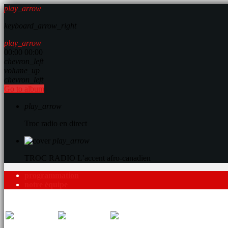
play_arrow
keyboard_arrow_right
play_arrow
00:00
00:00
chevron_left
volume_up
chevron_left
Go to album
play_arrow
Troc radio en direct
play_arrow
TROC RADIO
L’accent afro-canadien
programmation
notre équipe