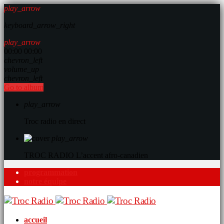
play_arrow
keyboard_arrow_right
play_arrow
00:00
00:00
chevron_left
volume_up
chevron_left
Go to album
play_arrow
Troc radio en direct
play_arrow
TROC RADIO
L’accent afro-canadien
programmation
notre équipe
accueil