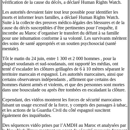
vérification de la cause du décès, a déclaré Human Rights Watch.
Les autorités devraient faire tout leur possible pour identifier les
morts et informer leurs familles, a déclaré Human Rights Watch.
Suite à la collecte des preuves médico-légales des blessures et de la
cause du décès susceptibles d’être pertinentes pour l’enquête, il
incombe au Maroc d’organiser le transfert du défunt à sa famille
pour une inhumation conforme à sa volonté. Les survivants méritent
des soins de santé appropriés et un soutien psychosocial (santé
mentale).
Tôt le matin du 24 juin, entre 1 300 et 2 000 hommes , pour la
plupart soudanais et sud-soudanais, ont rapporté les médias, ont
tenté d’escalader les clôtures grillagées de 6 à 10 mètres séparant le
territoire marocain et espagnol. Les autorités marocaines, ainsi que
certains observateurs indépendants , affirment que certains des
hommes étaient armés et violents, et que des personnes sont mortes
dans une bousculade ou après être tombées en escaladant la clôture.
Cependant, des vidéos montrent les forces de sécurité marocaines
faisant un usage excessif de la force, y compris des passages à tabac,
et les actions de la Guardia Civil du côté espagnol suscitent
également des inquiétudes.
Des séquences vidéo prises par l’AMDH au Maroc et analysées par