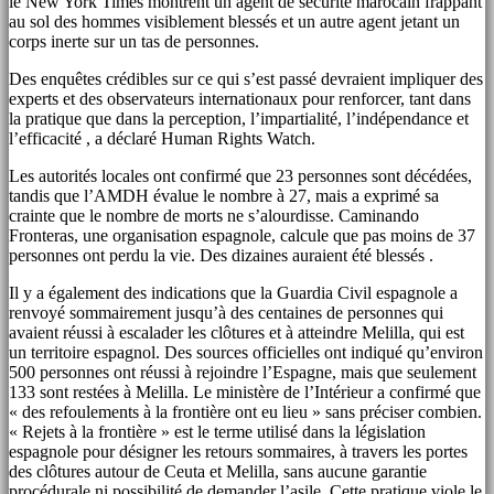
le New York Times montrent un agent de sécurité marocain frappant
au sol des hommes visiblement blessés et un autre agent jetant un
corps inerte sur un tas de personnes.
Des enquêtes crédibles sur ce qui s’est passé devraient impliquer des
experts et des observateurs internationaux pour renforcer, tant dans
la pratique que dans la perception, l’impartialité, l’indépendance et
l’efficacité , a déclaré Human Rights Watch.
Les autorités locales ont confirmé que 23 personnes sont décédées,
tandis que l’AMDH évalue le nombre à 27, mais a exprimé sa
crainte que le nombre de morts ne s’alourdisse. Caminando
Fronteras, une organisation espagnole, calcule que pas moins de 37
personnes ont perdu la vie. Des dizaines auraient été blessés .
Il y a également des indications que la Guardia Civil espagnole a
renvoyé sommairement jusqu’à des centaines de personnes qui
avaient réussi à escalader les clôtures et à atteindre Melilla, qui est
un territoire espagnol. Des sources officielles ont indiqué qu’environ
500 personnes ont réussi à rejoindre l’Espagne, mais que seulement
133 sont restées à Melilla. Le ministère de l’Intérieur a confirmé que
« des refoulements à la frontière ont eu lieu » sans préciser combien.
« Rejets à la frontière » est le terme utilisé dans la législation
espagnole pour désigner les retours sommaires, à travers les portes
des clôtures autour de Ceuta et Melilla, sans aucune garantie
procédurale ni possibilité de demander l’asile. Cette pratique viole le