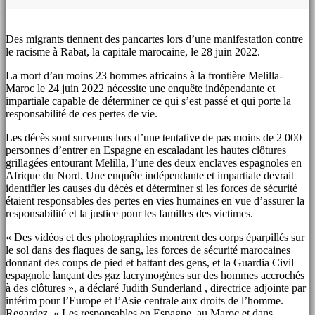
Des migrants tiennent des pancartes lors d’une manifestation contre
le racisme à Rabat, la capitale marocaine, le 28 juin 2022.
La mort d’au moins 23 hommes africains à la frontière Melilla-
Maroc le 24 juin 2022 nécessite une enquête indépendante et
impartiale capable de déterminer ce qui s’est passé et qui porte la
responsabilité de ces pertes de vie.
Les décès sont survenus lors d’une tentative de pas moins de 2 000
personnes d’entrer en Espagne en escaladant les hautes clôtures
grillagées entourant Melilla, l’une des deux enclaves espagnoles en
Afrique du Nord. Une enquête indépendante et impartiale devrait
identifier les causes du décès et déterminer si les forces de sécurité
étaient responsables des pertes en vies humaines en vue d’assurer la
responsabilité et la justice pour les familles des victimes.
« Des vidéos et des photographies montrent des corps éparpillés sur
le sol dans des flaques de sang, les forces de sécurité marocaines
donnant des coups de pied et battant des gens, et la Guardia Civil
espagnole lançant des gaz lacrymogènes sur des hommes accrochés
à des clôtures », a déclaré Judith Sunderland , directrice adjointe par
intérim pour l’Europe et l’Asie centrale aux droits de l’homme.
Regardez. « Les responsables en Espagne, au Maroc et dans