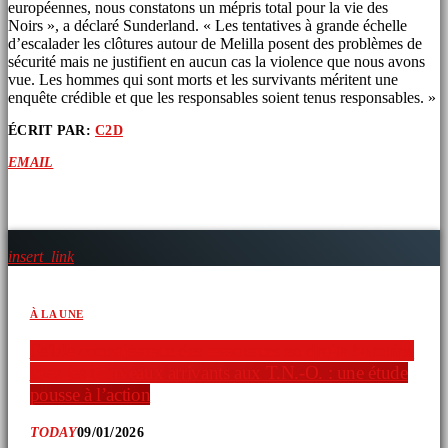
européennes, nous constatons un mépris total pour la vie des
Noirs », a déclaré Sunderland. « Les tentatives à grande échelle
d’escalader les clôtures autour de Melilla posent des problèmes de
sécurité mais ne justifient en aucun cas la violence que nous avons
vue. Les hommes qui sont morts et les survivants méritent une
enquête crédible et que les responsables soient tenus responsables. »
ÉCRIT PAR:
C2D
EMAIL
ARTICLES SIMILAIRES
insert_link
À LA UNE
Faible connaissance des ressources en droits humains
chez les nouveaux arrivants aux T.N.-O. : une étude
pousse à l’action
TODAY
09/01/2026