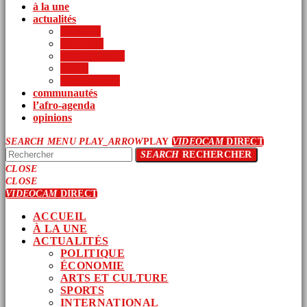
à la une
actualités
politique
économie
arts et culture
sports
international
communautés
l’afro-agenda
opinions
SEARCH
MENU
PLAY_ARROW
PLAY
VIDEOCAM
DIRECT
SEARCH
RECHERCHER
CLOSE
CLOSE
VIDEOCAM
DIRECT
ACCUEIL
À LA UNE
ACTUALITÉS
POLITIQUE
ÉCONOMIE
ARTS ET CULTURE
SPORTS
INTERNATIONAL