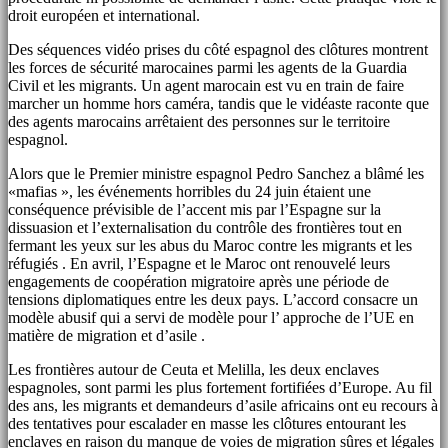
droit européen et international.
Des séquences vidéo prises du côté espagnol des clôtures montrent
les forces de sécurité marocaines parmi les agents de la Guardia
Civil et les migrants. Un agent marocain est vu en train de faire
marcher un homme hors caméra, tandis que le vidéaste raconte que
des agents marocains arrêtaient des personnes sur le territoire
espagnol.
Alors que le Premier ministre espagnol Pedro Sanchez a blâmé les
«mafias », les événements horribles du 24 juin étaient une
conséquence prévisible de l’accent mis par l’Espagne sur la
dissuasion et l’externalisation du contrôle des frontières tout en
fermant les yeux sur les abus du Maroc contre les migrants et les
réfugiés . En avril, l’Espagne et le Maroc ont renouvelé leurs
engagements de coopération migratoire après une période de
tensions diplomatiques entre les deux pays. L’accord consacre un
modèle abusif qui a servi de modèle pour l’ approche de l’UE en
matière de migration et d’asile .
Les frontières autour de Ceuta et Melilla, les deux enclaves
espagnoles, sont parmi les plus fortement fortifiées d’Europe. Au fil
des ans, les migrants et demandeurs d’asile africains ont eu recours à
des tentatives pour escalader en masse les clôtures entourant les
enclaves en raison du manque de voies de migration sûres et légales