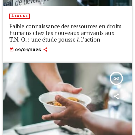
À LA UNE
Faible connaissance des ressources en droits
humains chez les nouveaux arrivants aux
T.N.-O. : une étude pousse à l’action
today
09/01/2026
insert_link