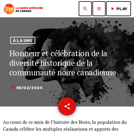
search
menu
play_arrow
PLAY
À LA UNE
Honneur et célébration de la
diversité historique de la
communauté noire canadienne
05/02/2024
today
share
email
Au cours de ce mois de l’histoire des Noirs, la population du
Canada célèbre les multiples réalisations et apports des