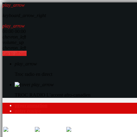
play_arrow
keyboard_arrow_right
play_arrow
00:00
00:00
chevron_left
volume_up
chevron_left
Go to album
play_arrow
Troc radio en direct
play_arrow
TROC RADIO
L’accent afro-canadien
programmation
notre équipe