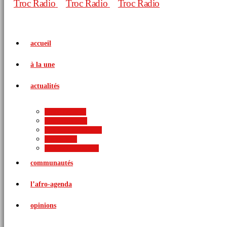
accueil
à la une
actualités
politique
économie
arts et culture
sports
international
communautés
l’afro-agenda
opinions