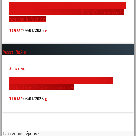
Faible connaissance des ressources en droits humains
chez les nouveaux arrivants aux T.N.-O. : une étude
pousse à l’action
TODAY
09/01/2026
insert_link
À LA UNE
Exploitation de travailleurs étrangers : fraude et
conditions de vie inhumaines
TODAY
08/01/2026
COMMENTAIRES D’ARTICLES (0)
Laisser une réponse