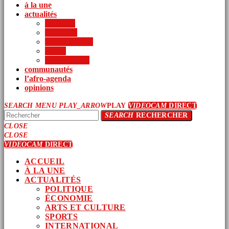
à la une
actualités
politique
économie
arts et culture
sports
international
communautés
l’afro-agenda
opinions
SEARCH
MENU
PLAY_ARROW
PLAY
VIDEOCAM
DIRECT
SEARCH
RECHERCHER
CLOSE
CLOSE
VIDEOCAM
DIRECT
ACCUEIL
À LA UNE
ACTUALITÉS
POLITIQUE
ÉCONOMIE
ARTS ET CULTURE
SPORTS
INTERNATIONAL