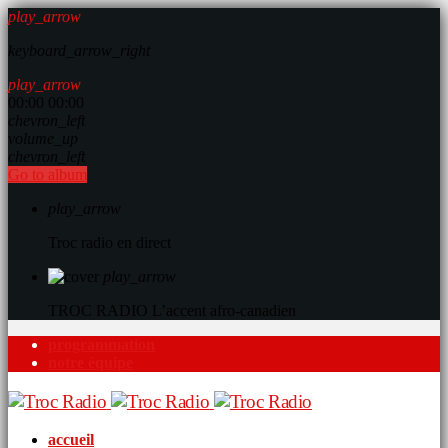
play_arrow
keyboard_arrow_right
play_arrow
00:00
00:00
chevron_left
volume_up
chevron_left
Go to album
play_arrow
Troc radio en direct
play_arrow
TROC RADIO
L’accent afro-canadien
programmation
notre équipe
accueil