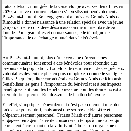
Tatiana Miath, immigrée de la Guadeloupe avec ses deux filles en
2020, a trouvé un nouvel élan en s’investissant bénévolement au
Bas-Saint-Laurent. Son engagement auprès des Grands Amis de
Rimouski a donné naissance à une relation spéciale avec un jeune
garçon, qu’elle considère désormais comme un membre de sa
famille. Partageant rires et connaissances, elle témoigne de
l’importance de cet échange mutuel dans le bénévolat.
Au Bas-Saint-Laurent, plus d’une centaine d’organismes
communautaires font appel à des bénévoles pour répondre aux
besoins de la population. Toutefois, le recrutement de ces précieux
volontaires devient de plus en plus complexe, comme le souligne
Gilles Blaquière, directeur général des Grands Amis de Rimouski.
Sensibiliser les gens à l’importance du bénévolat et à ses impacts
bénéfiques tant pour les bénéficiaires que pour les donneurs est au
cœur du tout premier Rendez-vous de l’action bénévole.
En effet, s’impliquer bénévolement n’est pas seulement une aide
précieuse pour autrui, mais aussi une source de bien-être et
d’épanouissement personnel. Tatiana Miath et d’autres personnes
engagées partagent l’idée de consacrer du temps à une cause qui
leurs tient à cœur tout en la valorisant. Choisir un organisme en
accord avec ses valeurs et ses passions est une clé pour un