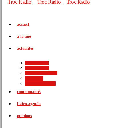
accueil
à la une
actualités
politique
économie
arts et culture
sports
international
communautés
l’afro-agenda
opinions