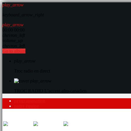
play_arrow
keyboard_arrow_right
play_arrow
00:00
00:00
chevron_left
volume_up
chevron_left
Go to album
play_arrow
Troc radio en direct
play_arrow
TROC RADIO
L’accent afro-canadien
programmation
notre équipe