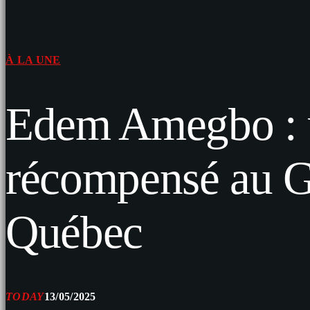
À LA UNE
Edem Amegbo : un
récompensé au G
Québec
TODAY
13/05/2025