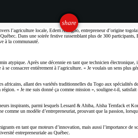
email
share
ers l’agriculture locale, Edem Amegbo, entrepreneur d’origine togolais
uébec. Dans une soirée festive rassemblant plus de 300 participants, Ed
tive à la communauté.
atypique. Après une décennie en tant que technicien électronique, il r
 à se consacrer entièrement à l’agriculture. « Je voulais un sens plus gé
africains, allant des variétés traditionnelles du Togo aux spécialités 
gion. « Je me suis donné ça comme mission », souligne-t-il, satisfait d
neurs inspirants, parmi lesquels Lessard & Ahiba, Aïsha Temfack et Kom
e comme un modèle d’entrepreneuriat, prouvant que la passion, lorsqu’
rants en tant que moteurs d’innovation, mais aussi l’importance de sout
 diversité entrepreneuriale au Québec.