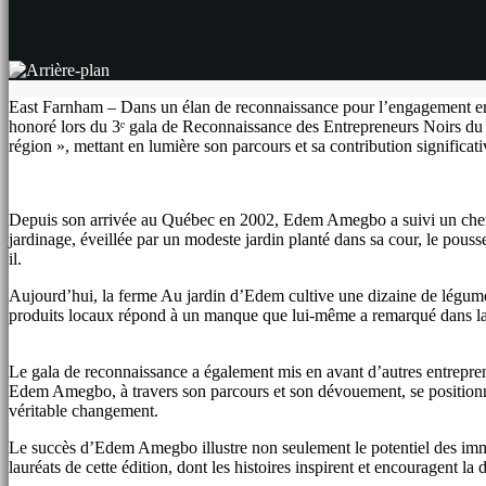
East Farnham – Dans un élan de reconnaissance pour l’engagement env
honoré lors du 3ᵉ gala de Reconnaissance des Entrepreneurs Noirs du Q
région », mettant en lumière son parcours et sa contribution significa
Depuis son arrivée au Québec en 2002, Edem Amegbo a suivi un chemin 
jardinage, éveillée par un modeste jardin planté dans sa cour, le pousse
il.
Aujourd’hui, la ferme Au jardin d’Edem cultive une dizaine de légumes 
produits locaux répond à un manque que lui-même a remarqué dans la ré
Le gala de reconnaissance a également mis en avant d’autres entrepre
Edem Amegbo, à travers son parcours et son dévouement, se positionn
véritable changement.
Le succès d’Edem Amegbo illustre non seulement le potentiel des immig
lauréats de cette édition, dont les histoires inspirent et encouragent la