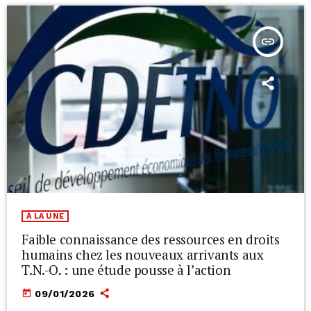
insert_link
À LA UNE
Faible connaissance des ressources en droits
humains chez les nouveaux arrivants aux
T.N.-O. : une étude pousse à l’action
today
09/01/2026