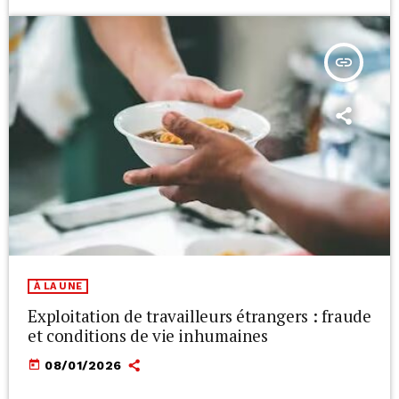
insert_link
À LA UNE
Exploitation de travailleurs étrangers : fraude
et conditions de vie inhumaines
today
08/01/2026