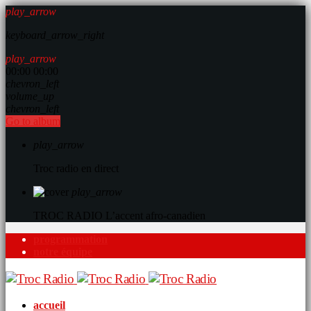
play_arrow
keyboard_arrow_right
play_arrow
00:00
00:00
chevron_left
volume_up
chevron_left
Go to album
play_arrow
Troc radio en direct
play_arrow
TROC RADIO
L’accent afro-canadien
programmation
notre équipe
accueil