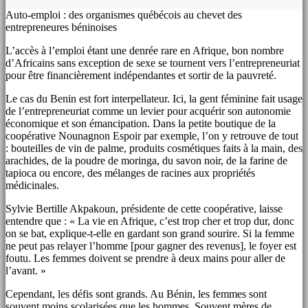
Auto-emploi : des organismes québécois au chevet des
entrepreneures béninoises
L’accès à l’emploi étant une denrée rare en Afrique, bon nombre
d’Africains sans exception de sexe se tournent vers l’entrepreneuriat
pour être financièrement indépendantes et sortir de la pauvreté.
Le cas du Benin est fort interpellateur. Ici, la gent féminine fait usage
de l’entrepreneuriat comme un levier pour acquérir son autonomie
économique et son émancipation. Dans la petite boutique de la
coopérative Nounagnon Espoir par exemple, l’on y retrouve de tout
: bouteilles de vin de palme, produits cosmétiques faits à la main, des
arachides, de la poudre de moringa, du savon noir, de la farine de
tapioca ou encore, des mélanges de racines aux propriétés
médicinales.
Sylvie Bertille Akpakoun, présidente de cette coopérative, laisse
entendre que : « La vie en Afrique, c’est trop cher et trop dur, donc
on se bat, explique-t-elle en gardant son grand sourire. Si la femme
ne peut pas relayer l’homme [pour gagner des revenus], le foyer est
foutu. Les femmes doivent se prendre à deux mains pour aller de
l’avant. »
Cependant, les défis sont grands. Au Bénin, les femmes sont
souvent moins scolarisées que les hommes. Souvent mères de