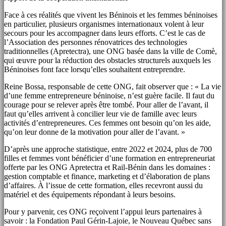
Face à ces réalités que vivent les Béninois et les femmes béninoises
en particulier, plusieurs organismes internationaux volent à leur
secours pour les accompagner dans leurs efforts. C’est le cas de
l’Association des personnes rénovatrices des technologies
traditionnelles (Apretectra), une ONG basée dans la ville de Comè,
qui œuvre pour la réduction des obstacles structurels auxquels les
Béninoises font face lorsqu’elles souhaitent entreprendre.
Reine Bossa, responsable de cette ONG, fait observer que : « La vie
d’une femme entrepreneure béninoise, n’est guère facile. Il faut du
courage pour se relever après être tombé. Pour aller de l’avant, il
faut qu’elles arrivent à concilier leur vie de famille avec leurs
activités d’entrepreneures. Ces femmes ont besoin qu’on les aide,
qu’on leur donne de la motivation pour aller de l’avant. »
D’après une approche statistique, entre 2022 et 2024, plus de 700
filles et femmes vont bénéficier d’une formation en entrepreneuriat
offerte par les ONG Apretectra et Rail-Bénin dans les domaines :
gestion comptable et finance, marketing et d’élaboration de plans
d’affaires. À l’issue de cette formation, elles recevront aussi du
matériel et des équipements répondant à leurs besoins.
Pour y parvenir, ces ONG reçoivent l’appui leurs partenaires à
savoir : la Fondation Paul Gérin-Lajoie, le Nouveau Québec sans