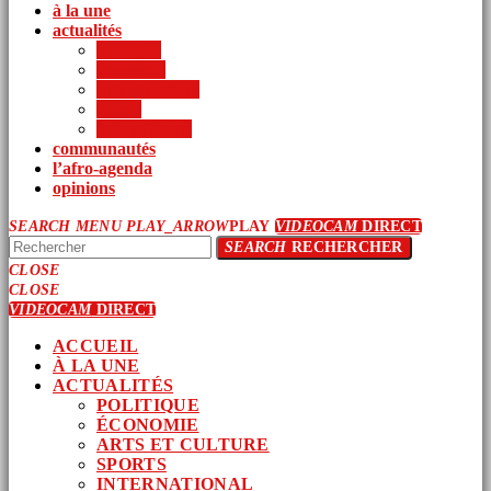
à la une
actualités
politique
économie
arts et culture
sports
international
communautés
l’afro-agenda
opinions
SEARCH
MENU
PLAY_ARROW
PLAY
VIDEOCAM
DIRECT
SEARCH
RECHERCHER
CLOSE
CLOSE
VIDEOCAM
DIRECT
ACCUEIL
À LA UNE
ACTUALITÉS
POLITIQUE
ÉCONOMIE
ARTS ET CULTURE
SPORTS
INTERNATIONAL