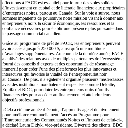
effectuons à FACE est essentiel pour fournir des voies solides
d’investissement en capital et de littératie financière aux propriétaires
d’entreprises noires, partout au
Canada
. Sur la voie à suivre, nous
sommes impatients de poursuivre notre mission visant à donner aux
entrepreneurs noirs la sécurité économique, les ressources et la
confiance nécessaires pour établir une présence plus puissante dans
le paysage commercial canadien.
Grâce au programme de prêt de FACE, les entrepreneurs peuvent
avoir accès à jusqu’à 250 000 $, ainsi qu’à une multitude
d’avantages supplémentaires. Au cours de la dernière année, FACE
a cultivé des relations avec de multiples partenaires de l’écosystème,
fourni des conseils d’experts et des opportunités de réseautage
immersif pour créer l’une des plateformes les plus innovantes et
interactives qui favorise la vitalité de l’entrepreneuriat noir
au
Canada
. De plus, il a également organisé plusieurs masterclasses
avec des institutions mondialement respectées comme Deloitte,
Equifax et BDC, pour doter les entrepreneurs noirs d’outils
financiers clés pour accéder au financement et atteindre leurs
objectifs professionnels.
«Cela a été une année d’écoute, d’apprentissage et de pivotement
pour améliorer continuellement l’accès au Programme pour
l’Entrepreneuriat des Communautés Noires et l’impact de celui-ci»,
a déclaré
Laura Didyk
, vice-présidente, Diversité des clients, BDC.