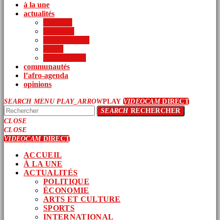
à la une
actualités
politique
économie
arts et culture
sports
international
communautés
l’afro-agenda
opinions
SEARCH
MENU
PLAY_ARROW
PLAY
VIDEOCAM
DIRECT
SEARCH
RECHERCHER
CLOSE
CLOSE
VIDEOCAM
DIRECT
ACCUEIL
À LA UNE
ACTUALITÉS
POLITIQUE
ÉCONOMIE
ARTS ET CULTURE
SPORTS
INTERNATIONAL