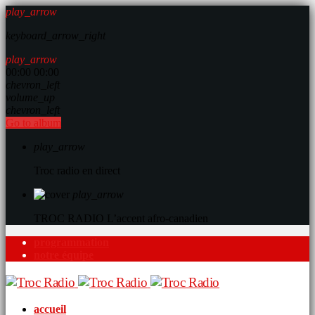
play_arrow
keyboard_arrow_right
play_arrow
00:00
00:00
chevron_left
volume_up
chevron_left
Go to album
play_arrow
Troc radio en direct
play_arrow
TROC RADIO
L’accent afro-canadien
programmation
notre équipe
accueil