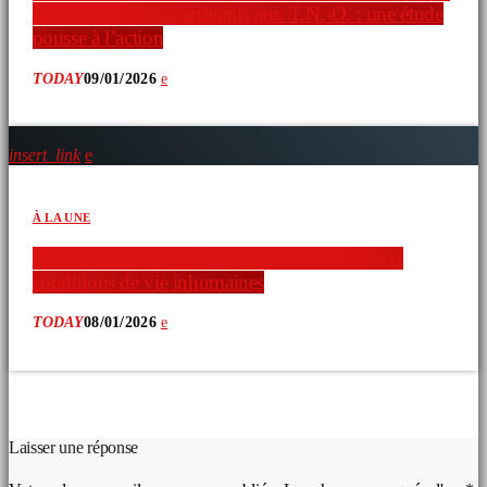
chez les nouveaux arrivants aux T.N.-O. : une étude
pousse à l’action
TODAY
09/01/2026
insert_link
À LA UNE
Exploitation de travailleurs étrangers : fraude et
conditions de vie inhumaines
TODAY
08/01/2026
COMMENTAIRES D’ARTICLES (0)
Laisser une réponse