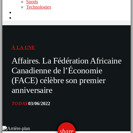
Sports
Technologies
À LA UNE
Affaires. La Fédération Africaine
Canadienne de l’Économie
(FACE) célèbre son premier
anniversaire
TODAY
03/06/2022
email
share