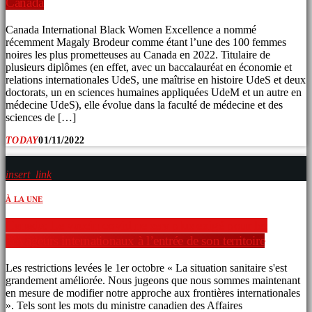
Canada
Canada International Black Women Excellence a nommé
récemment Magaly Brodeur comme étant l’une des 100 femmes
noires les plus prometteuses au Canada en 2022. Titulaire de
plusieurs diplômes (en effet, avec un baccalauréat en économie et
relations internationales UdeS, une maîtrise en histoire UdeS et deux
doctorats, un en sciences humaines appliquées UdeM et un autre en
médecine UdeS), elle évolue dans la faculté de médecine et des
sciences de […]
TODAY
01/11/2022
insert_link
À LA UNE
Canada: Le vaccin covid ne sera plus exigé pour les
voyageurs internationaux à l’entrée de son territoire
Les restrictions levées le 1er octobre « La situation sanitaire s'est
grandement améliorée. Nous jugeons que nous sommes maintenant
en mesure de modifier notre approche aux frontières internationales
». Tels sont les mots du ministre canadien des Affaires