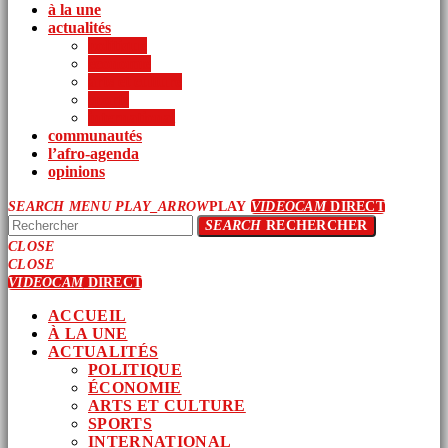
à la une
actualités
politique
économie
arts et culture
sports
international
communautés
l’afro-agenda
opinions
SEARCH
MENU
PLAY_ARROW
PLAY
VIDEOCAM
DIRECT
SEARCH
RECHERCHER
CLOSE
CLOSE
VIDEOCAM
DIRECT
ACCUEIL
À LA UNE
ACTUALITÉS
POLITIQUE
ÉCONOMIE
ARTS ET CULTURE
SPORTS
INTERNATIONAL