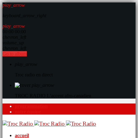
play_arrow
keyboard_arrow_right
play_arrow
00:00
00:00
chevron_left
volume_up
chevron_left
Go to album
play_arrow
Troc radio en direct
play_arrow
TROC RADIO
L’accent afro-canadien
programmation
notre équipe
accueil