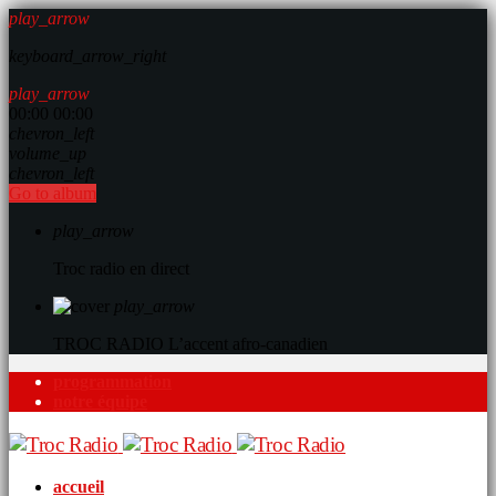
play_arrow
keyboard_arrow_right
play_arrow
00:00
00:00
chevron_left
volume_up
chevron_left
Go to album
play_arrow
Troc radio en direct
play_arrow
TROC RADIO
L’accent afro-canadien
programmation
notre équipe
accueil