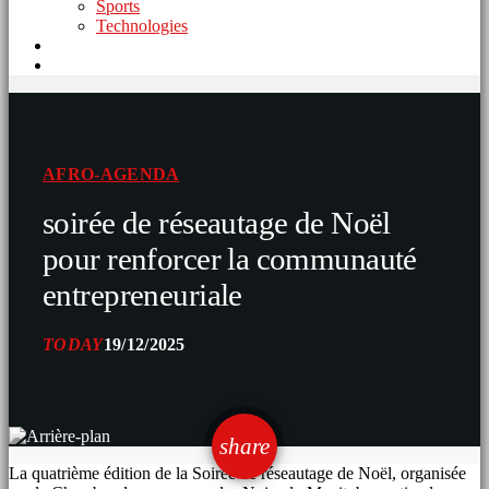
Sports
Technologies
AFRO-AGENDA
soirée de réseautage de Noël
pour renforcer la communauté
entrepreneuriale
TODAY
19/12/2025
email
share
La quatrième édition de la Soirée de réseautage de Noël, organisée