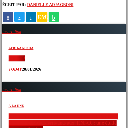
ÉCRIT PAR:
DANIELLE ADJAGBONI
ARTICLES SIMILAIRES
EMAIL
insert_link
AFRO-AGENDA
‘ » » ̂ !
TODAY
28/01/2026
insert_link
À LA UNE
Faible connaissance des ressources en droits humains
chez les nouveaux arrivants aux T.N.-O. : une étude