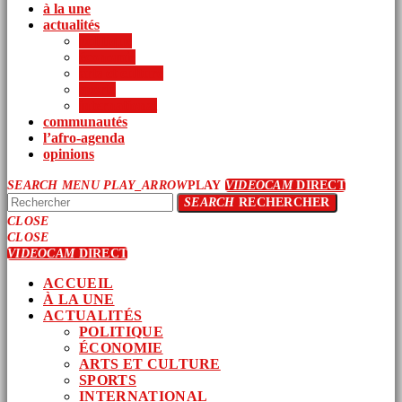
à la une
actualités
politique
économie
arts et culture
sports
international
communautés
l’afro-agenda
opinions
SEARCH
MENU
PLAY_ARROW
PLAY
VIDEOCAM
DIRECT
SEARCH
RECHERCHER
CLOSE
CLOSE
VIDEOCAM
DIRECT
ACCUEIL
À LA UNE
ACTUALITÉS
POLITIQUE
ÉCONOMIE
ARTS ET CULTURE
SPORTS
INTERNATIONAL