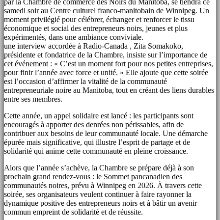
par la Chambre de commerce des Noirs du Manitoba, se tiendra ce
samedi soir au Centre culturel franco-manitobain de Winnipeg. Un
moment privilégié pour célébrer, échanger et renforcer le tissu
économique et social des entrepreneurs noirs, jeunes et plus
expérimentés, dans une ambiance conviviale.
une interview accordée à Radio-Canada , Zita Somakoko,
présidente et fondatrice de la Chambre, insiste sur l’importance de
cet événement : « C’est un moment fort pour nos petites entreprises,
pour finir l’année avec force et unité. » Elle ajoute que cette soirée
est l’occasion d’affirmer la vitalité de la communauté
entrepreneuriale noire au Manitoba, tout en créant des liens durables
entre ses membres.
Cette année, un appel solidaire est lancé : les participants sont
encouragés à apporter des denrées non périssables, afin de
contribuer aux besoins de leur communauté locale. Une démarche
épurée mais significative, qui illustre l’esprit de partage et de
solidarité qui anime cette communauté en pleine croissance.
Alors que l’année s’achève, la Chambre se prépare déjà à son
prochain grand rendez-vous : le Sommet pancanadien des
communautés noires, prévu à Winnipeg en 2026. À travers cette
soirée, ses organisateurs veulent continuer à faire rayonner la
dynamique positive des entrepreneurs noirs et à bâtir un avenir
commun empreint de solidarité et de réussite.