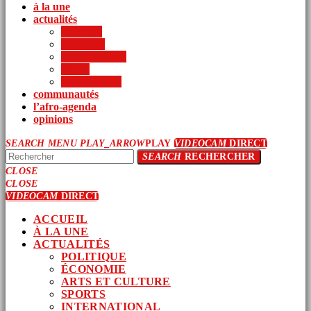
à la une
actualités
politique
économie
arts et culture
sports
international
communautés
l’afro-agenda
opinions
SEARCH
MENU
PLAY_ARROW
PLAY
VIDEOCAM
DIRECT
SEARCH
RECHERCHER
CLOSE
CLOSE
VIDEOCAM
DIRECT
ACCUEIL
À LA UNE
ACTUALITÉS
POLITIQUE
ÉCONOMIE
ARTS ET CULTURE
SPORTS
INTERNATIONAL