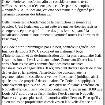
Cette théorie se transforma afin de considérer comme
terra
nullius
les terres qui n’étaient pas occupées par des peuples
« civilisés ». Au fil des ans, cet ethnocentrisme fut légitimé par
certaines décisions des tribunaux.
Cette théorie est le fondement de la destruction de nombreux
peuples. C’est également durant cette ère que les théories racistes
émergèrent, époque qui fut l’une des plus fertiles quant à la
racialisation donnant notamment ouverture à toutes les horreurs de
l’esclavage.
Le Code noir fut promulgué par Colbert, contrôleur général des
finances de Louis XIV. Ce code est un instrument légal
d’infériorisation et de déshumanisation dont la pierre angulaire était
la soumission de l’esclave à son maître. Contenant 60 articles, il
considérait les esclaves comme étant des biens meubles
transmissibles et négociables. Il réglementait divers aspects de la vie
de l’esclave : la religion, l’interdiction de concubinage, la
réglementation de ses allées et venues, l’incapacité juridique ainsi
que le droit de propriété de son maître. Ce Code ne s’appliquait
officiellement qu’aux Antilles. Bien qu’il ne fût jamais entériné en
Nouvelle-France, il servit de droit coutumier. C’est en mai 1689 que
Louis XIV approuva de façon limitée l’esclavage en Nouvelle-
France ; vingt ans plus tard, il l’autorisa officiellement. Bien qu’il y
ait eu moins de propriétaires d’esclaves en Nouvelle-France que