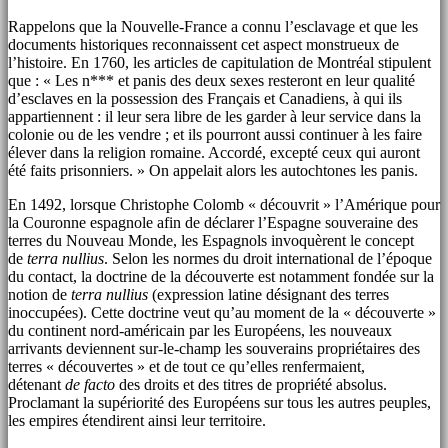
Rappelons que la Nouvelle-France a connu l’esclavage et que les
documents historiques reconnaissent cet aspect monstrueux de
l’histoire. En 1760, les articles de capitulation de Montréal stipulent
que : « Les n*** et panis des deux sexes resteront en leur qualité
d’esclaves en la possession des Français et Canadiens, à qui ils
appartiennent : il leur sera libre de les garder à leur service dans la
colonie ou de les vendre ; et ils pourront aussi continuer à les faire
élever dans la religion romaine. Accordé, excepté ceux qui auront
été faits prisonniers. » On appelait alors les autochtones les panis.
En 1492, lorsque Christophe Colomb « découvrit » l’Amérique pour
la Couronne espagnole afin de déclarer l’Espagne souveraine des
terres du Nouveau Monde, les Espagnols invoquèrent le concept
de
terra nullius
. Selon les normes du droit international de l’époque
du contact, la doctrine de la découverte est notamment fondée sur la
notion de
terra nullius
(expression latine désignant des terres
inoccupées). Cette doctrine veut qu’au moment de la « découverte »
du continent nord-américain par les Européens, les nouveaux
arrivants deviennent sur-le-champ les souverains propriétaires des
terres « découvertes » et de tout ce qu’elles renfermaient,
détenant
de facto
des droits et des titres de propriété absolus.
Proclamant la supériorité des Européens sur tous les autres peuples,
les empires étendirent ainsi leur territoire.