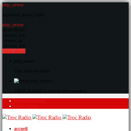
play_arrow
keyboard_arrow_right
play_arrow
00:00
00:00
chevron_left
volume_up
chevron_left
Go to album
play_arrow
Troc radio en direct
play_arrow
TROC RADIO
L’accent afro-canadien
programmation
notre équipe
accueil