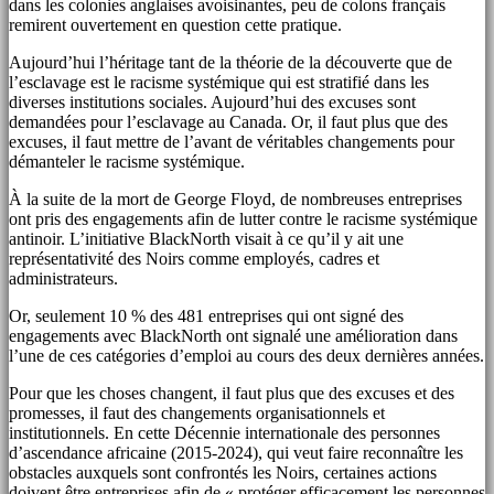
dans les colonies anglaises avoisinantes, peu de colons français
remirent ouvertement en question cette pratique.
Aujourd’hui l’héritage tant de la théorie de la découverte que de
l’esclavage est le racisme systémique qui est stratifié dans les
diverses institutions sociales. Aujourd’hui des excuses sont
demandées pour l’esclavage au Canada. Or, il faut plus que des
excuses, il faut mettre de l’avant de véritables changements pour
démanteler le racisme systémique.
À la suite de la mort de George Floyd, de nombreuses entreprises
ont pris des engagements afin de lutter contre le racisme systémique
antinoir. L’initiative BlackNorth visait à ce qu’il y ait une
représentativité des Noirs comme employés, cadres et
administrateurs.
Or, seulement 10 % des 481 entreprises qui ont signé des
engagements avec BlackNorth ont signalé une amélioration dans
l’une de ces catégories d’emploi au cours des deux dernières années.
Pour que les choses changent, il faut plus que des excuses et des
promesses, il faut des changements organisationnels et
institutionnels. En cette Décennie internationale des personnes
d’ascendance africaine (2015-2024), qui veut faire reconnaître les
obstacles auxquels sont confrontés les Noirs, certaines actions
doivent être entreprises afin de « protéger efficacement les personnes