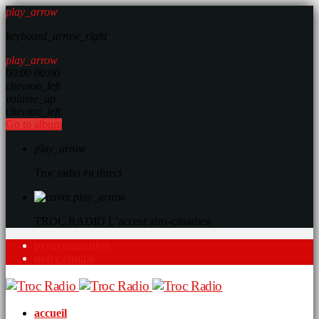
play_arrow
keyboard_arrow_right
play_arrow
00:00
00:00
chevron_left
volume_up
chevron_left
Go to album
play_arrow
Troc radio en direct
play_arrow
TROC RADIO
L’accent afro-canadien
programmation
notre équipe
accueil