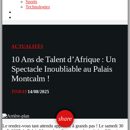
Sports
Technologies
ACTUALITÉS
10 Ans de Talent d’Afrique : Un
Spectacle Inoubliable au Palais
Montcalm !
TODAY
14/08/2025
email
share
Le rendez-vous tant attendu approche à grands pas ! Le samedi 30