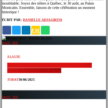
inoubliable. Soyez des nôtres à Québec, le 30 août, au Palais
Montcalm. Ensemble, faisons de cette célébration un moment
historique !
ÉCRIT PAR:
DANIELLE ADJAGBONI
ARTICLES SIMILAIRES
EMAIL
insert_link
À LA UNE
Méritas Africain 2025 – Bamiléké Canada : Une
Édition Inoubliable à Montréal
TODAY
30/06/2025
insert_link