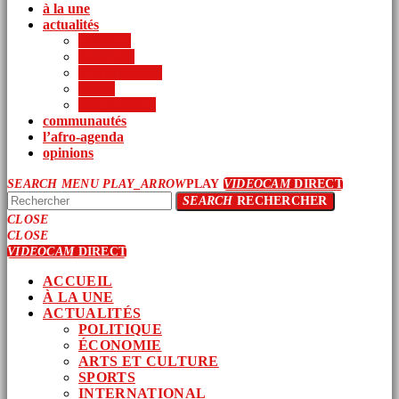
à la une
actualités
politique
économie
arts et culture
sports
international
communautés
l’afro-agenda
opinions
SEARCH
MENU
PLAY_ARROW
PLAY
VIDEOCAM
DIRECT
SEARCH
RECHERCHER
CLOSE
CLOSE
VIDEOCAM
DIRECT
ACCUEIL
À LA UNE
ACTUALITÉS
POLITIQUE
ÉCONOMIE
ARTS ET CULTURE
SPORTS
INTERNATIONAL