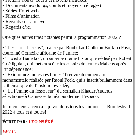
• Documentaires (longs, courts et moyens métrages)
• Séries TV et web
• Films d’animation
• Regards sur la relève
• Regards d’ici
Quelques autres titres notables parmi la programmation 2022 ?
• “Les Trois Lascars”, réalisé par Boubakar Diallo au Burkina Faso,
couronné Comédie africaine de l’année;
• “Twist à Bamako”, un superbe drame historique réalisé par Robert
Guédiguian, qui met en scène les espoirs de jeunes Maliens après
l’indépendance;
• “Exterminez toutes ces brutes” l’œuvre documentaire
monumentale réalisée par Raoul Peck, qui s’inscrit brillamment dans
la thématique de l’histoire revisitée;
• “La Femme du fossoyeur” du somalien Khadar Auderus,
sélectionné à Cannes et lauréat au dernier Fespaco.
Je m’en tiens à ceux-ci, je voudrais tous les nommer… Bon festival
2022 à tous et à toutes!
ÉCRIT PAR:
LÉO NSÉKÉ
EMAIL