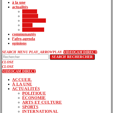
à la une
actualités
politique
économie
arts et culture
sports
international
communautés
l’afro-agenda
opinions
SEARCH
MENU
PLAY_ARROW
PLAY
VIDEOCAM
DIRECT
SEARCH
RECHERCHER
CLOSE
CLOSE
VIDEOCAM
DIRECT
ACCUEIL
À LA UNE
ACTUALITÉS
POLITIQUE
ÉCONOMIE
ARTS ET CULTURE
SPORTS
INTERNATIONAL