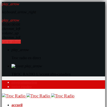
play_arrow
keyboard_arrow_right
play_arrow
00:00
00:00
chevron_left
volume_up
chevron_left
Go to album
play_arrow
Troc radio en direct
play_arrow
TROC RADIO
L’accent afro-canadien
programmation
notre équipe
accueil