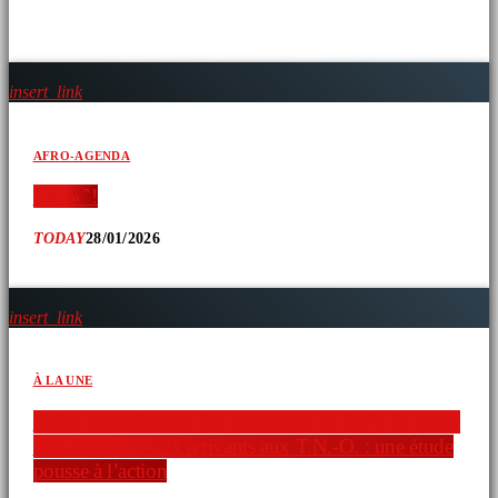
ARTICLES SIMILAIRES
insert_link
AFRO-AGENDA
‘ » » ̂ !
TODAY
28/01/2026
insert_link
À LA UNE
Faible connaissance des ressources en droits humains
chez les nouveaux arrivants aux T.N.-O. : une étude
pousse à l’action