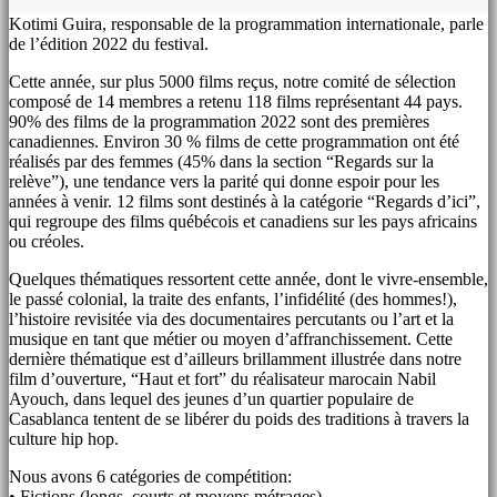
Kotimi Guira, responsable de la programmation internationale, parle
de l’édition 2022 du festival.
Cette année, sur plus 5000 films reçus, notre comité de sélection
composé de 14 membres a retenu 118 films représentant 44 pays.
90% des films de la programmation 2022 sont des premières
canadiennes. Environ 30 % films de cette programmation ont été
réalisés par des femmes (45% dans la section “Regards sur la
relève”), une tendance vers la parité qui donne espoir pour les
années à venir. 12 films sont destinés à la catégorie “Regards d’ici”,
qui regroupe des films québécois et canadiens sur les pays africains
ou créoles.
Quelques thématiques ressortent cette année, dont le vivre-ensemble,
le passé colonial, la traite des enfants, l’infidélité (des hommes!),
l’histoire revisitée via des documentaires percutants ou l’art et la
musique en tant que métier ou moyen d’affranchissement. Cette
dernière thématique est d’ailleurs brillamment illustrée dans notre
film d’ouverture, “Haut et fort” du réalisateur marocain Nabil
Ayouch, dans lequel des jeunes d’un quartier populaire de
Casablanca tentent de se libérer du poids des traditions à travers la
culture hip hop.
Nous avons 6 catégories de compétition:
• Fictions (longs, courts et moyens métrages)