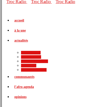
accueil
à la une
actualités
politique
économie
arts et culture
sports
international
communautés
l’afro-agenda
opinions