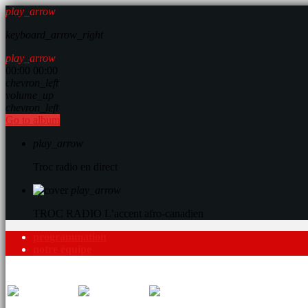
play_arrow
keyboard_arrow_right
play_arrow
00:00
00:00
chevron_left
volume_up
chevron_left
Go to album
play_arrow
Troc radio en direct
play_arrow
TROC RADIO
L’accent afro-canadien
programmation
notre équipe