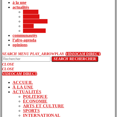
à la une
actualités
politique
économie
arts et culture
sports
international
communautés
l’afro-agenda
opinions
SEARCH
MENU
PLAY_ARROW
PLAY
VIDEOCAM
DIRECT
SEARCH
RECHERCHER
CLOSE
CLOSE
VIDEOCAM
DIRECT
ACCUEIL
À LA UNE
ACTUALITÉS
POLITIQUE
ÉCONOMIE
ARTS ET CULTURE
SPORTS
INTERNATIONAL