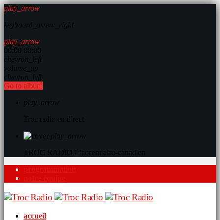
play_arrow
keyboard_arrow_right
play_arrow
00:00
00:00
chevron_left
volume_up
chevron_left
Go to album
play_arrow
Troc radio en direct
play_arrow
TROC RADIO
L’accent afro-canadien
programmation
notre équipe
accueil