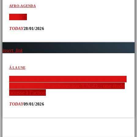
AFRO-AGENDA
‘ » » ̂ !
TODAY
28/01/2026
insert_link
À LA UNE
Faible connaissance des ressources en droits humains
chez les nouveaux arrivants aux T.N.-O. : une étude
pousse à l’action
TODAY
09/01/2026
COMMENTAIRES D’ARTICLES (0)