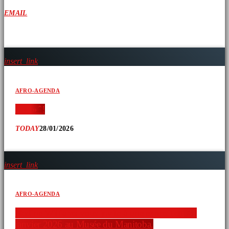
EMAIL
ARTICLES SIMILAIRES
insert_link
AFRO-AGENDA
‘ » » ̂ !
TODAY
28/01/2026
insert_link
AFRO-AGENDA
Nadine Williams vous invite à une exposition 31
janvier 2026 au Musée du Manitoba.