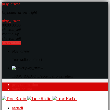
play_arrow
keyboard_arrow_right
play_arrow
00:00
00:00
chevron_left
volume_up
chevron_left
Go to album
play_arrow
Troc radio en direct
play_arrow
TROC RADIO
L’accent afro-canadien
programmation
notre équipe
accueil