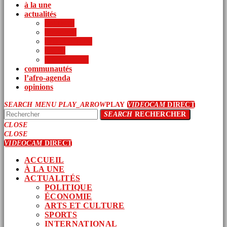
à la une
actualités
politique
économie
arts et culture
sports
international
communautés
l’afro-agenda
opinions
SEARCH
MENU
PLAY_ARROW
PLAY
VIDEOCAM
DIRECT
SEARCH
RECHERCHER
CLOSE
CLOSE
VIDEOCAM
DIRECT
ACCUEIL
À LA UNE
ACTUALITÉS
POLITIQUE
ÉCONOMIE
ARTS ET CULTURE
SPORTS
INTERNATIONAL