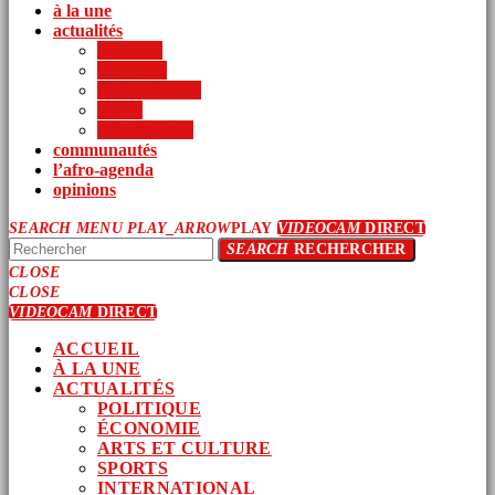
à la une
actualités
politique
économie
arts et culture
sports
international
communautés
l’afro-agenda
opinions
SEARCH
MENU
PLAY_ARROW
PLAY
VIDEOCAM
DIRECT
SEARCH
RECHERCHER
CLOSE
CLOSE
VIDEOCAM
DIRECT
ACCUEIL
À LA UNE
ACTUALITÉS
POLITIQUE
ÉCONOMIE
ARTS ET CULTURE
SPORTS
INTERNATIONAL