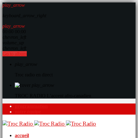
play_arrow
keyboard_arrow_right
play_arrow
00:00
00:00
chevron_left
volume_up
chevron_left
Go to album
play_arrow
Troc radio en direct
play_arrow
TROC RADIO
L’accent afro-canadien
programmation
notre équipe
accueil