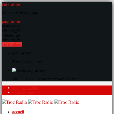
play_arrow
keyboard_arrow_right
play_arrow
00:00
00:00
chevron_left
volume_up
chevron_left
Go to album
play_arrow
Troc radio en direct
play_arrow
TROC RADIO
L’accent afro-canadien
programmation
notre équipe
accueil