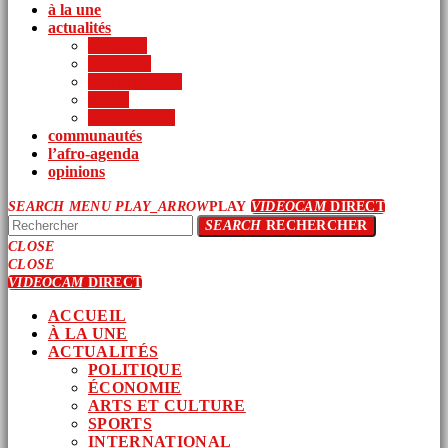
à la une
actualités
politique
économie
arts et culture
sports
international
communautés
l’afro-agenda
opinions
SEARCH
MENU
PLAY_ARROW
PLAY
VIDEOCAM
DIRECT
SEARCH
RECHERCHER
CLOSE
CLOSE
VIDEOCAM
DIRECT
ACCUEIL
À LA UNE
ACTUALITÉS
POLITIQUE
ÉCONOMIE
ARTS ET CULTURE
SPORTS
INTERNATIONAL