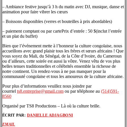
– Ambiance festive jusqu’à 3 h du matin avec DJ, musique, danse et
animation pour faire vibrer les cœurs
– Boissons disponibles (verres et bouteilles à prix abordables)
– paiement comptant ou par cartePrix d’entrée : 50 $(inclut l’entrée
et un plat du buffet)
Bien que l’événement mette à l’honneur la culture congolaise, nous
accueillons avec grand plaisir tous les frères et sœurs africains ! Que
vous soyez du Mali, du Sénégal, de la Côte d’Ivoire, du Cameroun
ou d’ailleurs, cette soirée est aussi la vôtre. Venez vêtu de vos plus
belles tenues traditionnelles et célébrités ensemble la richesse de
notre continent. Un rendez-vous à ne pas manquer pour la
communauté congolaise et tous les amoureux de la culture africaine.
Pour plus d’informations veuillez nous joindre par
courriel
ts8.entreprise@gmail.com
ou par téléphone au
(514)591-
8560
Organisé par TS8 Productions – Là où la culture brille.
ÉCRIT PAR:
DANIELLE ADJAGBONI
EMAIL