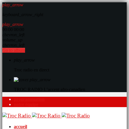
play_arrow
keyboard_arrow_right
play_arrow
00:00
00:00
chevron_left
volume_up
chevron_left
Go to album
play_arrow
Troc radio en direct
play_arrow
TROC RADIO
L’accent afro-canadien
programmation
notre équipe
accueil