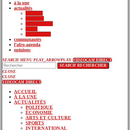
à la une
actualités
politique
économie
arts et culture
sports
international
communautés
l’afro-agenda
opinions
SEARCH
MENU
PLAY_ARROW
PLAY
VIDEOCAM
DIRECT
SEARCH
RECHERCHER
CLOSE
CLOSE
VIDEOCAM
DIRECT
ACCUEIL
À LA UNE
ACTUALITÉS
POLITIQUE
ÉCONOMIE
ARTS ET CULTURE
SPORTS
INTERNATIONAL