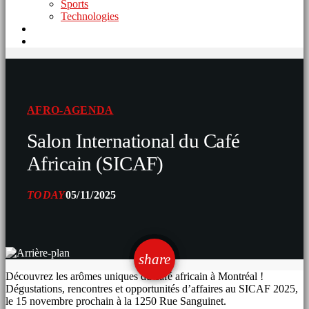
Sports
Technologies
AFRO-AGENDA
Salon International du Café
Africain (SICAF)
TODAY
05/11/2025
email
share
Découvrez les arômes uniques du café africain à Montréal !
Dégustations, rencontres et opportunités d’affaires au SICAF 2025,
le 15 novembre prochain à la 1250 Rue Sanguinet.