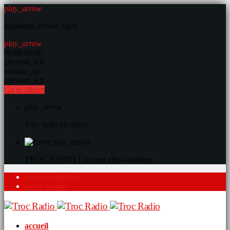
play_arrow
keyboard_arrow_right
play_arrow
00:00
00:00
chevron_left
volume_up
chevron_left
Go to album
play_arrow
Troc radio en direct
play_arrow
TROC RADIO
L’accent afro-canadien
programmation
notre équipe
accueil