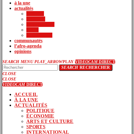
à la une
actualités
politique
économie
arts et culture
sports
international
communautés
l’afro-agenda
opinions
SEARCH
MENU
PLAY_ARROW
PLAY
VIDEOCAM
DIRECT
SEARCH
RECHERCHER
CLOSE
CLOSE
VIDEOCAM
DIRECT
ACCUEIL
À LA UNE
ACTUALITÉS
POLITIQUE
ÉCONOMIE
ARTS ET CULTURE
SPORTS
INTERNATIONAL