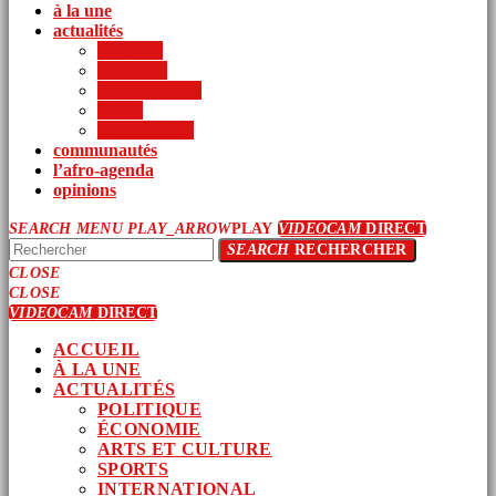
à la une
actualités
politique
économie
arts et culture
sports
international
communautés
l’afro-agenda
opinions
SEARCH
MENU
PLAY_ARROW
PLAY
VIDEOCAM
DIRECT
SEARCH
RECHERCHER
CLOSE
CLOSE
VIDEOCAM
DIRECT
ACCUEIL
À LA UNE
ACTUALITÉS
POLITIQUE
ÉCONOMIE
ARTS ET CULTURE
SPORTS
INTERNATIONAL