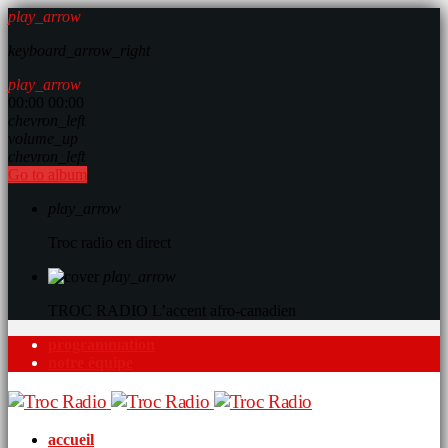
play_arrow
keyboard_arrow_right
play_arrow
00:00
00:00
chevron_left
volume_up
chevron_left
Go to album
play_arrow
Troc radio en direct
play_arrow
TROC RADIO
L’accent afro-canadien
programmation
notre équipe
accueil