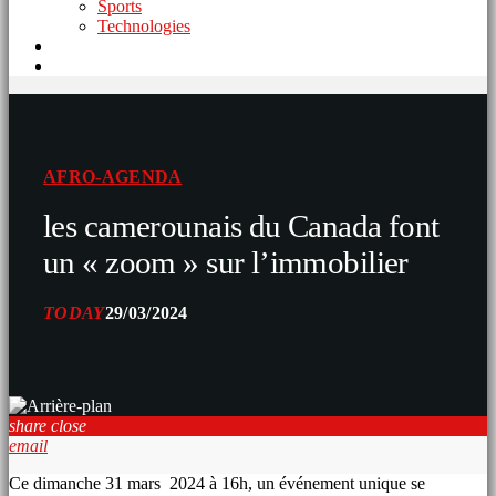
Sports
Technologies
AFRO-AGENDA
les camerounais du Canada font
un « zoom » sur l’immobilier
TODAY
29/03/2024
share
close
email
Ce dimanche 31 mars 2024 à 16h, un événement unique se