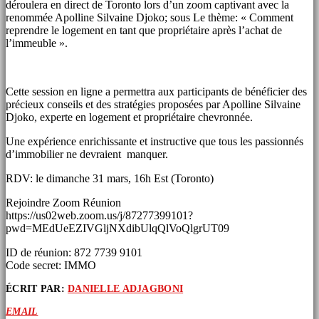
déroulera en direct de Toronto lors d’un zoom captivant avec la
renommée Apolline Silvaine Djoko; sous Le thème: « Comment
reprendre le logement en tant que propriétaire après l’achat de
l’immeuble ».
Cette session en ligne a permettra aux participants de bénéficier des
précieux conseils et des stratégies proposées par Apolline Silvaine
Djoko, experte en logement et propriétaire chevronnée.
Une expérience enrichissante et instructive que tous les passionnés
d’immobilier ne devraient manquer.
RDV: le dimanche 31 mars, 16h Est (Toronto)
Rejoindre Zoom Réunion
https://us02web.zoom.us/j/87277399101?
pwd=MEdUeEZIVGljNXdibUlqQlVoQlgrUT09
ID de réunion: 872 7739 9101
Code secret: IMMO
ÉCRIT PAR:
DANIELLE ADJAGBONI
EMAIL