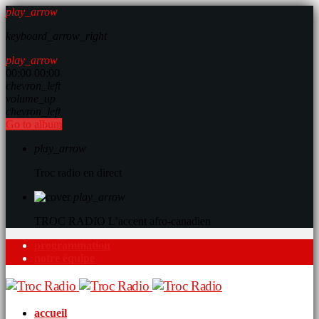
play_arrow
keyboard_arrow_right
play_arrow
00:00
00:00
chevron_left
volume_up
chevron_left
Go to album
play_arrow
Troc radio en direct
play_arrow
TROC RADIO
L’accent afro-canadien
programmation
notre équipe
accueil