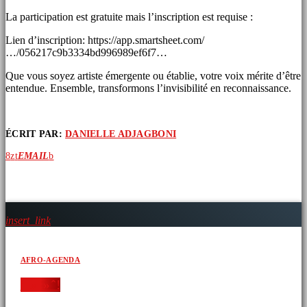
La participation est gratuite mais l’inscription est requise :
Lien d’inscription: https://app.smartsheet.com/
…/056217c9b3334bd996989ef6f7…
Que vous soyez artiste émergente ou établie, votre voix mérite d’être
entendue. Ensemble, transformons l’invisibilité en reconnaissance.
ÉCRIT PAR:
DANIELLE ADJAGBONI
EMAIL
ARTICLES SIMILAIRES
insert_link
AFRO-AGENDA
‘ » » ̂ !