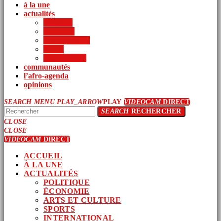
à la une
actualités
politique
économie
arts et culture
sports
international
communautés
l’afro-agenda
opinions
SEARCH
MENU
PLAY_ARROW
PLAY
VIDEOCAM
DIRECT
SEARCH
RECHERCHER
CLOSE
CLOSE
VIDEOCAM
DIRECT
ACCUEIL
À LA UNE
ACTUALITÉS
POLITIQUE
ÉCONOMIE
ARTS ET CULTURE
SPORTS
INTERNATIONAL